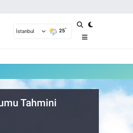
°
25
İstanbul
urumu Tahmini