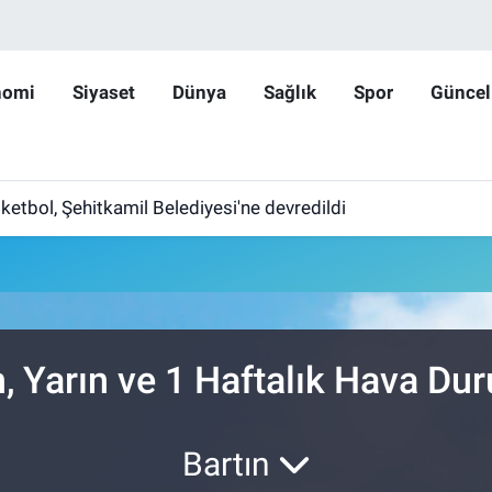
nomi
Siyaset
Dünya
Sağlık
Spor
Güncel
etbol, Şehitkamil Belediyesi'ne devredildi
, Yarın ve 1 Haftalık Hava D
Bartın