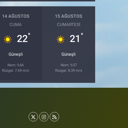
14 AĞUSTOS
15 AĞUSTOS
CUMA
CUMARTESI
°
°
22
21
Güneşli
Güneşli
Nem: %66
Nem: %57
Rüzgar: 7.69 m/s
Rüzgar: 8.39 m/s