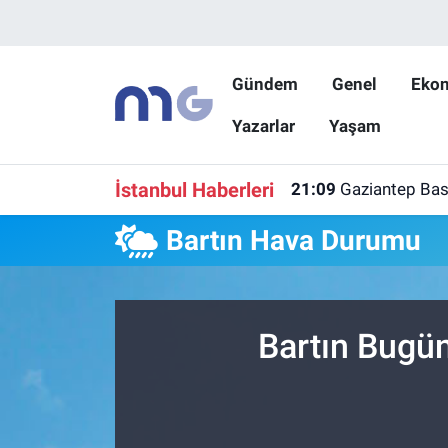
Nöbetçi Eczaneler
Gündem
Genel
Eko
Yazarlar
Yaşam
Hava Durumu
İstanbul Namaz Vakitleri
İstanbul Haberleri
21:09
Gaziantep Bask
Trafik Durumu
Bartın Hava Durumu
Süper Lig Puan Durumu ve Fikstür
Tüm Manşetler
Bartın Bugün
Son Dakika Haberleri
Haber Arşivi