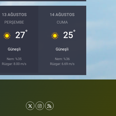
13 AĞUSTOS
14 AĞUSTOS
PERŞEMBE
CUMA
°
°
27
25
Güneşli
Güneşli
Nem: %35
Nem: %36
Rüzgar: 8.00 m/s
Rüzgar: 6.69 m/s