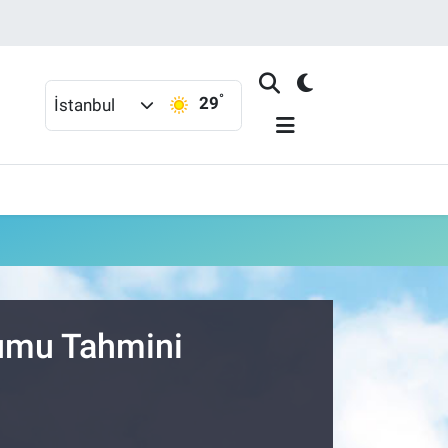
°
29
İstanbul
rumu Tahmini