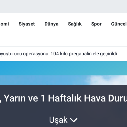
nomi
Siyaset
Dünya
Sağlık
Spor
Güncel
yuşturucu operasyonu: 104 kilo pregabalin ele geçirildi
 Yarın ve 1 Haftalık Hava Du
Uşak