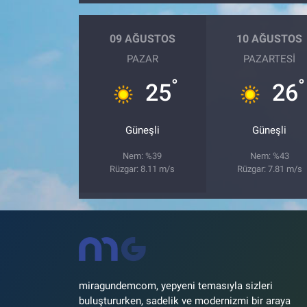
09 AĞUSTOS
10 AĞUSTOS
PAZAR
PAZARTESI
°
°
25
26
Güneşli
Güneşli
Nem: %39
Nem: %43
Rüzgar: 8.11 m/s
Rüzgar: 7.81 m/s
miragundemcom, yepyeni temasıyla sizleri
buluştururken, sadelik ve modernizmi bir araya