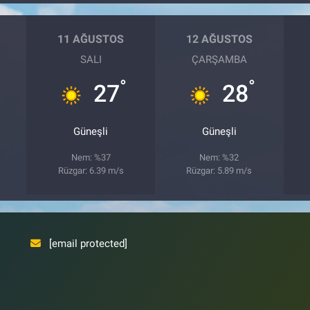
11 AĞUSTOS
12 AĞUSTOS
SALI
ÇARŞAMBA
°
°
27
28
Güneşli
Güneşli
Nem: %37
Nem: %32
Rüzgar: 6.39 m/s
Rüzgar: 5.89 m/s
[email protected]