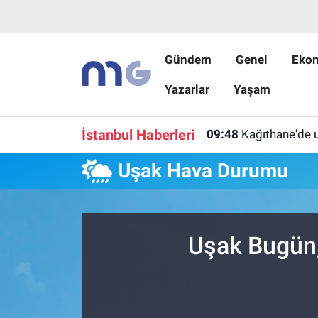
Nöbetçi Eczaneler
Gündem
Genel
Eko
Yazarlar
Yaşam
Hava Durumu
İstanbul Namaz Vakitleri
İstanbul Haberleri
09:48
Kağıthane'de u
Trafik Durumu
Uşak Hava Durumu
Süper Lig Puan Durumu ve Fikstür
Tüm Manşetler
Uşak Bugün,
Son Dakika Haberleri
Haber Arşivi