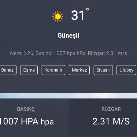
°
31
Güneşli
Nem: %26, Basınç: 1007 hpa hPa, Rüzgar: 2.31 m/s
Banaz
Eşme
Karahallı
Merkez
Sivaslı
Ulubey
BASINÇ
RÜZGAR
1007 HPA
2.31 M/S
hpa