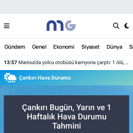
Nöbetçi Eczaneler
Hava Durumu
Gündem
Genel
Ekonomi
Siyaset
Dünya
S
İstanbul Namaz Vakitleri
13:57
Manisa'da yolcu otobüsü kamyona çarptı: 1 ölü, 7 yaralı
Trafik Durumu
Çankırı Hava Durumu
Süper Lig Puan Durumu ve Fikstür
Tüm Manşetler
Çankırı Bugün, Yarın ve 1
Son Dakika Haberleri
Haftalık Hava Durumu
Tahmini
Haber Arşivi