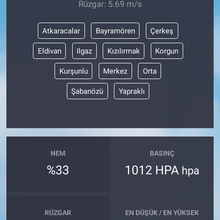
Rüzgar: 5.69 m/s
Atkaracalar
Bayramören
Çerkeş
Eldivan
Ilgaz
Kızılırmak
Korgun
Kurşunlu
Merkez
Orta
Şabanözü
Yapraklı
NEM
BASINÇ
%33
1012 HPA
hpa
RÜZGAR
EN DÜŞÜK / EN YÜKSEK