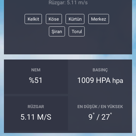
Rüzgar: 5.11 m/s
Kelkit
Köse
Kürtün
Merkez
Şiran
Torul
NEM
BASINÇ
%51
1009 HPA
hpa
RÜZGAR
EN DÜŞÜK / EN YÜKSEK
°
°
5.11 M/S
9
/ 27