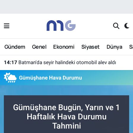
Nöbetçi Eczaneler
Hava Durumu
Gündem
Genel
Ekonomi
Siyaset
Dünya
S
İstanbul Namaz Vakitleri
14:17
Batman'da seyir halindeki otomobil alev aldı
Trafik Durumu
Gümüşhane Hava Durumu
Süper Lig Puan Durumu ve Fikstür
Tüm Manşetler
Gümüşhane Bugün, Yarın ve 1
Son Dakika Haberleri
Haftalık Hava Durumu
Tahmini
Haber Arşivi