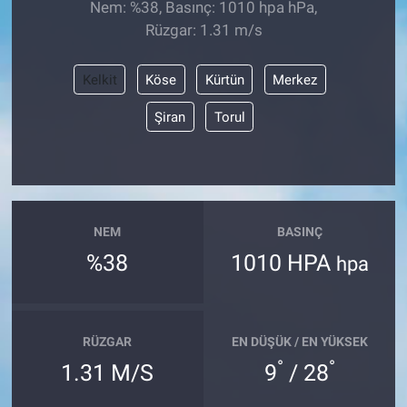
Nem: %38, Basınç: 1010 hpa hPa,
Rüzgar: 1.31 m/s
Kelkit
Köse
Kürtün
Merkez
Şiran
Torul
NEM
BASINÇ
%38
1010 HPA
hpa
RÜZGAR
EN DÜŞÜK / EN YÜKSEK
°
°
1.31 M/S
9
/ 28