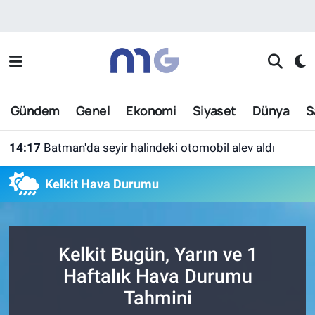
Nöbetçi Eczaneler
Hava Durumu
Gündem
Genel
Ekonomi
Siyaset
Dünya
S
İstanbul Namaz Vakitleri
14:17
Batman'da seyir halindeki otomobil alev aldı
Trafik Durumu
Kelkit Hava Durumu
Süper Lig Puan Durumu ve Fikstür
Tüm Manşetler
Kelkit Bugün, Yarın ve 1
Son Dakika Haberleri
Haftalık Hava Durumu
Tahmini
Haber Arşivi