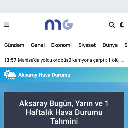
Nöbetçi Eczaneler
Hava Durumu
Gündem
Genel
Ekonomi
Siyaset
Dünya
S
İstanbul Namaz Vakitleri
13:57
Manisa'da yolcu otobüsü kamyona çarptı: 1 ölü, 7 yaralı
Trafik Durumu
Aksaray Hava Durumu
Süper Lig Puan Durumu ve Fikstür
Tüm Manşetler
Aksaray Bugün, Yarın ve 1
Son Dakika Haberleri
Haftalık Hava Durumu
Tahmini
Haber Arşivi