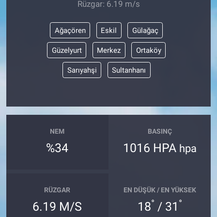
Rüzgar: 6.19 m/s
Ağaçören
Eskil
Gülağaç
Güzelyurt
Merkez
Ortaköy
Sarıyahşi
Sultanhanı
NEM
BASINÇ
%34
1016 HPA
hpa
RÜZGAR
EN DÜŞÜK / EN YÜKSEK
°
°
6.19 M/S
18
/ 31