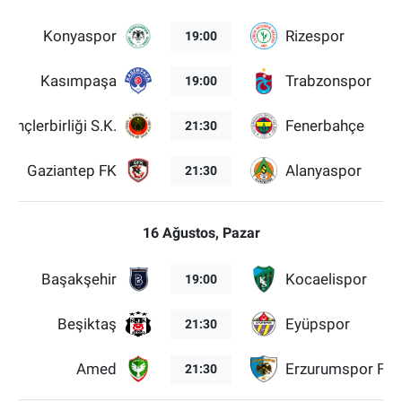
Konyaspor
Rizespor
19:00
Kasımpaşa
Trabzonspor
19:00
Gençlerbirliği S.K.
Fenerbahçe
21:30
Gaziantep FK
Alanyaspor
21:30
16 Ağustos, Pazar
Başakşehir
Kocaelispor
19:00
Beşiktaş
Eyüpspor
21:30
Amed
Erzurumspor FK
21:30