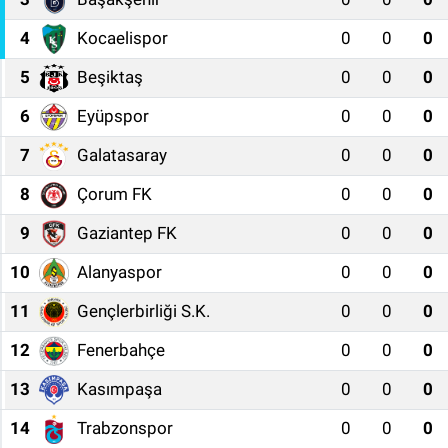
4
Kocaelispor
0
0
0
5
Beşiktaş
0
0
0
6
Eyüpspor
0
0
0
7
Galatasaray
0
0
0
8
Çorum FK
0
0
0
9
Gaziantep FK
0
0
0
10
Alanyaspor
0
0
0
11
Gençlerbirliği S.K.
0
0
0
12
Fenerbahçe
0
0
0
13
Kasımpaşa
0
0
0
14
Trabzonspor
0
0
0