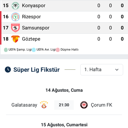
15
Konyaspor
0
0
0
16
Rizespor
0
0
0
17
Samsunspor
0
0
0
18
Göztepe
0
0
0
UEFA Şamp. Ligi
UEFA Avr. Ligi
Düşme Hattı
Süper Lig Fikstür
14 Ağustos, Cuma
Galatasaray
Çorum FK
21:30
15 Ağustos, Cumartesi