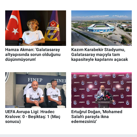
Hamza Akman: 'Galatasaray
Kazım Karabekir Stadyumu,
altyapısında sorun olduğunu
Galatasaray maçıyla tam
düşünmüyorum'
kapasiteyle kapılarını açacak
UEFA Avrupa Ligi: Hradec
Ertuğrul Doğan, 'Mohamed
Kralove: 0 - Beşiktaş: 1 (Maç
Salah'ı parayla ikna
sonucu)
edemezsiniz'