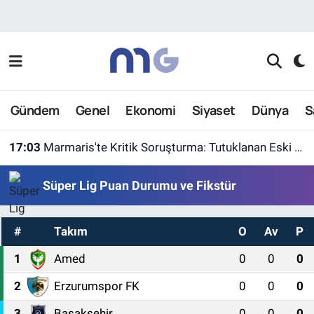
Nöbetçi Eczaneler
Hava Durumu
Gündem
Genel
Ekonomi
Siyaset
Dünya
S
İstanbul Namaz Vakitleri
17:03
Marmaris'te Kritik Soruşturma: Tutuklanan Eski Yüzbaşı Burkay Karatepe Yer Gösterdi
Trafik Durumu
Süper Lig Puan Durumu ve Fikstür
Süper Lig Puan Durumu ve Fikstür
#
Takım
O
Av
P
Tüm Manşetler
1
Amed
0
0
0
Son Dakika Haberleri
2
Erzurumspor FK
0
0
0
Haber Arşivi
3
Başakşehir
0
0
0