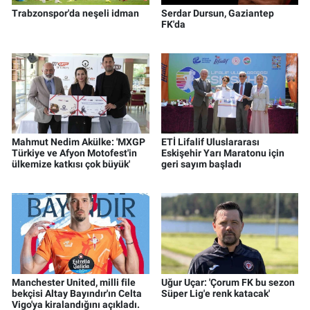
Trabzonspor'da neşeli idman
Serdar Dursun, Gaziantep
FK'da
Mahmut Nedim Akülke: 'MXGP
ETİ Lifalif Uluslararası
Türkiye ve Afyon Motofest'in
Eskişehir Yarı Maratonu için
ülkemize katkısı çok büyük'
geri sayım başladı
Manchester United, milli file
Uğur Uçar: 'Çorum FK bu sezon
bekçisi Altay Bayındır'ın Celta
Süper Lig'e renk katacak'
Vigo'ya kiralandığını açıkladı.