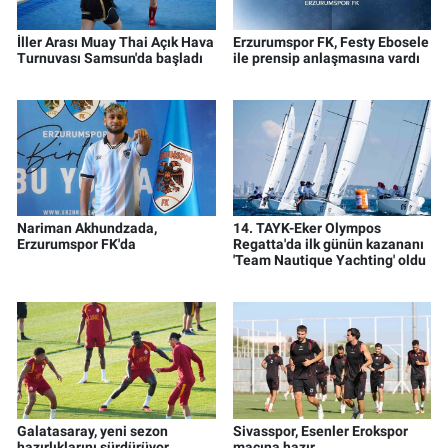
İller Arası Muay Thai Açık Hava
Erzurumspor FK, Festy Ebosele
Turnuvası Samsun'da başladı
ile prensip anlaşmasına vardı
Nariman Akhundzada,
14. TAYK-Eker Olympos
Erzurumspor FK'da
Regatta'da ilk günün kazananı
'Team Nautique Yachting' oldu
Galatasaray, yeni sezon
Sivasspor, Esenler Erokspor
hazırlıklarını sürdürüyor
maçına hazır