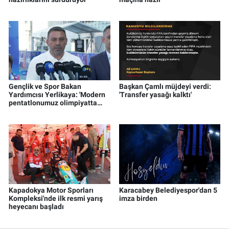
Gençlik ve Spor Bakan
Başkan Çamlı müjdeyi verdi:
Yardımcısı Yerlikaya: 'Modern
'Transfer yasağı kalktı'
pentatlonumuz olimpiyatta
madalya alacak potansiyele
geldi'
Kapadokya Motor Sporları
Karacabey Belediyespor'dan 5
Kompleksi'nde ilk resmi yarış
imza birden
heyecanı başladı