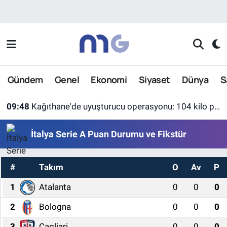
Nöbetçi Eczaneler
Hava Durumu
Gündem
Genel
Ekonomi
Siyaset
Dünya
S
İstanbul Namaz Vakitleri
09:48
Kağıthane'de uyuşturucu operasyonu: 104 kilo pregabalin ele geçirildi
Trafik Durumu
İtalya Serie A Puan Durumu ve Fikstür
Süper Lig Puan Durumu ve Fikstür
#
Takım
O
Av
P
Tüm Manşetler
1
Atalanta
0
0
0
Son Dakika Haberleri
2
Bologna
0
0
0
Haber Arşivi
3
Cagliari
0
0
0