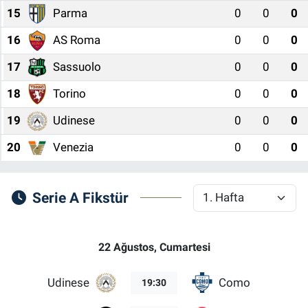
15
Parma
0
0
0
16
AS Roma
0
0
0
17
Sassuolo
0
0
0
18
Torino
0
0
0
19
Udinese
0
0
0
20
Venezia
0
0
0
Serie A Fikstür
22 Ağustos, Cumartesi
Udinese
Como
19:30