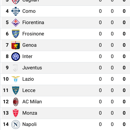
4
Como
0
0
0
5
Fiorentina
0
0
0
6
Frosinone
0
0
0
7
Genoa
0
0
0
8
Inter
0
0
0
9
Juventus
0
0
0
10
Lazio
0
0
0
11
Lecce
0
0
0
12
AC Milan
0
0
0
13
Monza
0
0
0
14
Napoli
0
0
0