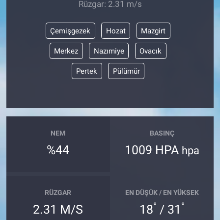
Rüzgar: 2.31 m/s
Çemişgezek
Hozat
Mazgirt
Merkez
Nazımiye
Ovacık
Pertek
Pülümür
NEM
BASINÇ
%44
1009 HPA
hpa
RÜZGAR
EN DÜŞÜK / EN YÜKSEK
°
°
2.31 M/S
18
/ 31