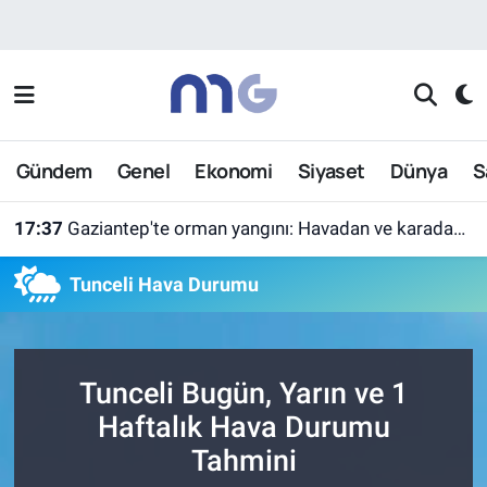
Nöbetçi Eczaneler
Hava Durumu
Gündem
Genel
Ekonomi
Siyaset
Dünya
S
İstanbul Namaz Vakitleri
17:37
Gaziantep'te orman yangını: Havadan ve karadan müdahaleyle söndürüldü
Trafik Durumu
Tunceli Hava Durumu
Süper Lig Puan Durumu ve Fikstür
Tüm Manşetler
Tunceli Bugün, Yarın ve 1
Son Dakika Haberleri
Haftalık Hava Durumu
Tahmini
Haber Arşivi