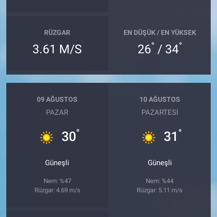
RÜZGAR
EN DÜŞÜK / EN YÜKSEK
°
°
3.61 M/S
26
/ 34
09 AĞUSTOS
10 AĞUSTOS
PAZAR
PAZARTESI
°
°
30
31
Güneşli
Güneşli
Nem: %47
Nem: %44
Rüzgar: 4.69 m/s
Rüzgar: 5.11 m/s