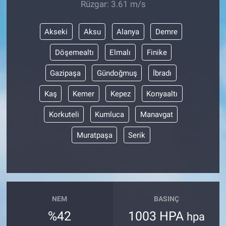
Rüzgar: 3.61 m/s
Akseki
Aksu
Alanya
Demre
Döşemealtı
Elmalı
Finike
Gazipaşa
Gündoğmuş
İbradı
Kaş
Kemer
Kepez
Konyaaltı
Korkuteli
Kumluca
Manavgat
Muratpaşa
Serik
NEM
BASINÇ
%42
1003 HPA
hpa