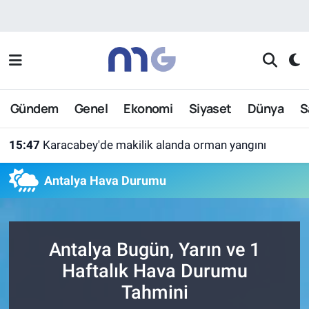
Nöbetçi Eczaneler
Hava Durumu
Gündem
Genel
Ekonomi
Siyaset
Dünya
S
İstanbul Namaz Vakitleri
15:47
Karacabey'de makilik alanda orman yangını
Trafik Durumu
Antalya Hava Durumu
Süper Lig Puan Durumu ve Fikstür
Tüm Manşetler
Antalya Bugün, Yarın ve 1
Son Dakika Haberleri
Haftalık Hava Durumu
Tahmini
Haber Arşivi