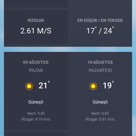
RÜZGAR
EN DÜŞÜK / EN YÜKSEK
°
°
2.61 M/S
17
/ 24
09 AĞUSTOS
10 AĞUSTOS
PAZAR
PAZARTESI
°
°
21
19
Güneşli
Güneşli
Nem: %45
Nem: %43
Rüzgar: 4.19 m/s
Rüzgar: 6.61 m/s