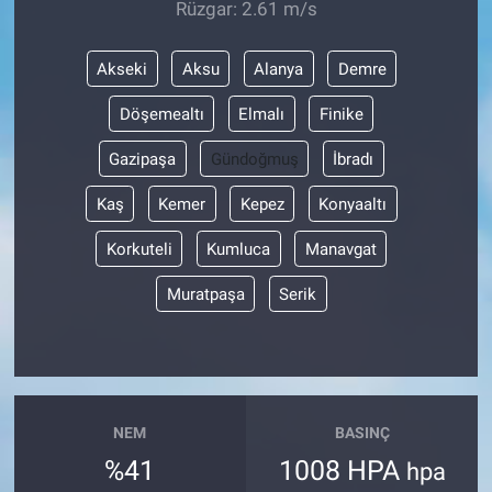
Rüzgar: 2.61 m/s
Akseki
Aksu
Alanya
Demre
Döşemealtı
Elmalı
Finike
Gazipaşa
Gündoğmuş
İbradı
Kaş
Kemer
Kepez
Konyaaltı
Korkuteli
Kumluca
Manavgat
Muratpaşa
Serik
NEM
BASINÇ
%41
1008 HPA
hpa