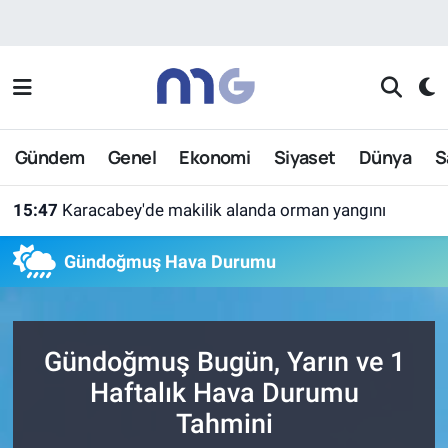
Nöbetçi Eczaneler
Hava Durumu
Gündem
Genel
Ekonomi
Siyaset
Dünya
S
İstanbul Namaz Vakitleri
15:47
Karacabey'de makilik alanda orman yangını
Trafik Durumu
Gündoğmuş Hava Durumu
Süper Lig Puan Durumu ve Fikstür
Tüm Manşetler
Gündoğmuş Bugün, Yarın ve 1
Son Dakika Haberleri
Haftalık Hava Durumu
Tahmini
Haber Arşivi