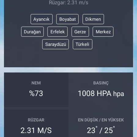
Rüzgar: 2.31 m/s
Ayancık
Boyabat
Dikmen
Durağan
Erfelek
Gerze
Merkez
Saraydüzü
Türkeli
NEM
BASINÇ
%73
1008 HPA
hpa
RÜZGAR
EN DÜŞÜK / EN YÜKSEK
°
°
2.31 M/S
23
/ 25