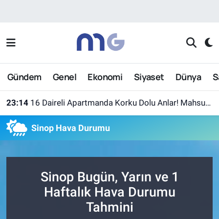
Nöbetçi Eczaneler
Hava Durumu
Gündem
Genel
Ekonomi
Siyaset
Dünya
S
İstanbul Namaz Vakitleri
23:14
16 Daireli Apartmanda Korku Dolu Anlar! Mahsur Kalanlar Kurtarıldı
Trafik Durumu
Sinop Hava Durumu
Süper Lig Puan Durumu ve Fikstür
Tüm Manşetler
Sinop Bugün, Yarın ve 1
Son Dakika Haberleri
Haftalık Hava Durumu
Tahmini
Haber Arşivi