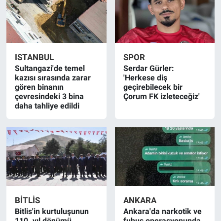
ISTANBUL
SPOR
Sultangazi'de temel
Serdar Gürler:
kazısı sırasında zarar
'Herkese diş
gören binanın
geçirebilecek bir
çevresindeki 3 bina
Çorum FK izleteceğiz'
daha tahliye edildi
BITLIS
ANKARA
Bitlis'in kurtuluşunun
Ankara'da narkotik ve
110. yıl dönümü
fuhuş operasyonunda