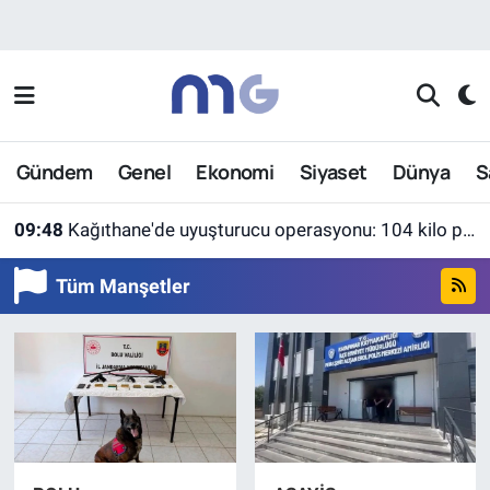
Nöbetçi Eczaneler
Hava Durumu
Gündem
Genel
Ekonomi
Siyaset
Dünya
S
İstanbul Namaz Vakitleri
09:48
Kağıthane'de uyuşturucu operasyonu: 104 kilo pregabalin ele geçirildi
Trafik Durumu
Tüm Manşetler
Süper Lig Puan Durumu ve Fikstür
Tüm Manşetler
Son Dakika Haberleri
Haber Arşivi