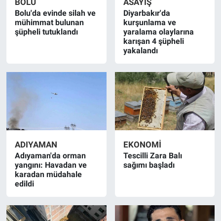
BOLU
ASAYIŞ
Bolu'da evinde silah ve
Diyarbakır'da
mühimmat bulunan
kurşunlama ve
şüpheli tutuklandı
yaralama olaylarına
karışan 4 şüpheli
yakalandı
ADIYAMAN
EKONOMI
Adıyaman'da orman
Tescilli Zara Balı
yangını: Havadan ve
sağımı başladı
karadan müdahale
edildi