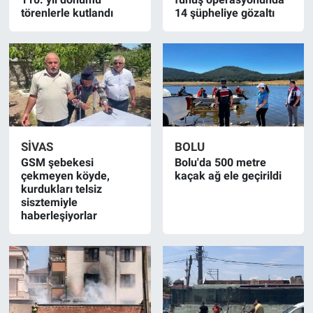
törenlerle kutlandı
14 şüpheliye gözaltı
SIVAS
BOLU
GSM şebekesi
Bolu'da 500 metre
çekmeyen köyde,
kaçak ağ ele geçirildi
kurdukları telsiz
sisztemiyle
haberleşiyorlar