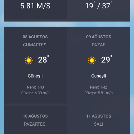
°
°
5.81 M/S
19
/ 37
08 AĞUSTOS
09 AĞUSTOS
CUMARTESI
PAZAR
°
°
28
29
Güneşli
Güneşli
Nem: %43
Nem: %42
Rüzgar: 6.39 m/s
Rüzgar: 5.81 m/s
10 AĞUSTOS
11 AĞUSTOS
PAZARTESI
SALI