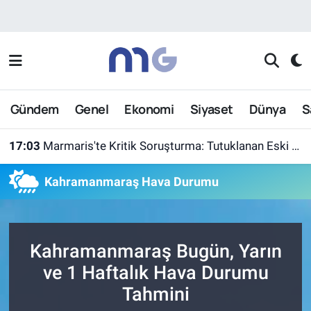
Nöbetçi Eczaneler
Hava Durumu
Gündem
Genel
Ekonomi
Siyaset
Dünya
S
İstanbul Namaz Vakitleri
17:03
Marmaris'te Kritik Soruşturma: Tutuklanan Eski Yüzbaşı Burkay Karatepe Yer Gösterdi
Trafik Durumu
Kahramanmaraş Hava Durumu
Süper Lig Puan Durumu ve Fikstür
Tüm Manşetler
Kahramanmaraş Bugün, Yarın
Son Dakika Haberleri
ve 1 Haftalık Hava Durumu
Tahmini
Haber Arşivi