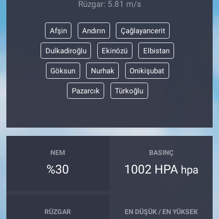
Rüzgar: 5.81 m/s
Afşin
Andırın
Çağlayancerit
Dulkadiroğlu
Ekinözü
Elbistan
Göksun
Nurhak
Onikişubat
Pazarcık
Türkoğlu
NEM
BASINÇ
%30
1002 HPA
hpa
RÜZGAR
EN DÜŞÜK / EN YÜKSEK