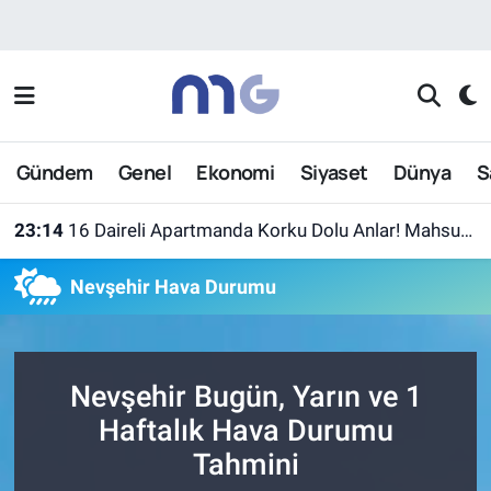
Nöbetçi Eczaneler
Hava Durumu
Gündem
Genel
Ekonomi
Siyaset
Dünya
S
İstanbul Namaz Vakitleri
23:14
16 Daireli Apartmanda Korku Dolu Anlar! Mahsur Kalanlar Kurtarıldı
Trafik Durumu
Nevşehir Hava Durumu
Süper Lig Puan Durumu ve Fikstür
Tüm Manşetler
Nevşehir Bugün, Yarın ve 1
Son Dakika Haberleri
Haftalık Hava Durumu
Tahmini
Haber Arşivi