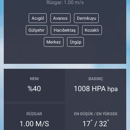
Rüzgar: 1.00 m/s
Acıgöl
Avanos
Derinkuyu
Gülşehir
Hacıbektaş
Kozaklı
Merkez
Ürgüp
NEM
BASINÇ
%40
1008 HPA
hpa
RÜZGAR
EN DÜŞÜK / EN YÜKSEK
°
°
1.00 M/S
17
/ 32