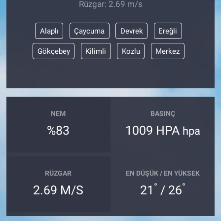
Rüzgar: 2.69 m/s
Alaplı
Çaycuma
Devrek
Ereğli
Gökçebey
Kilimli
Kozlu
Merkez
NEM
BASINÇ
%83
1009 HPA
hpa
RÜZGAR
EN DÜŞÜK / EN YÜKSEK
°
°
2.69 M/S
21
/ 26