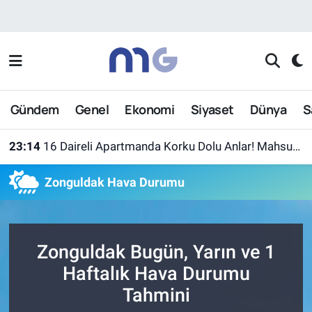
Nöbetçi Eczaneler
Hava Durumu
Gündem
Genel
Ekonomi
Siyaset
Dünya
S
İstanbul Namaz Vakitleri
23:14
16 Daireli Apartmanda Korku Dolu Anlar! Mahsur Kalanlar Kurtarıldı
Trafik Durumu
Zonguldak Hava Durumu
Süper Lig Puan Durumu ve Fikstür
Tüm Manşetler
Zonguldak Bugün, Yarın ve 1
Son Dakika Haberleri
Haftalık Hava Durumu
Tahmini
Haber Arşivi