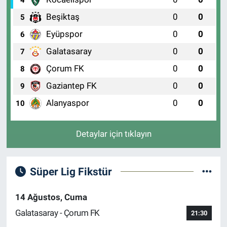
Beşiktaş
0
0
5
Eyüpspor
0
0
6
Galatasaray
0
0
7
Çorum FK
0
0
8
Gaziantep FK
0
0
9
Alanyaspor
0
0
10
Detaylar için tıklayın
Süper Lig Fikstür
14 Ağustos, Cuma
Galatasaray - Çorum FK
21:30