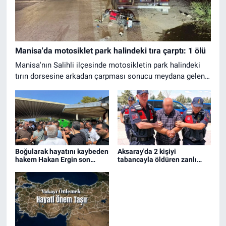
Manisa'da motosiklet park halindeki tıra çarptı: 1 ölü
Manisa'nın Salihli ilçesinde motosikletin park halindeki
tırın dorsesine arkadan çarpması sonucu meydana gelen
kazada motosiklet sürücüsü hayatını kaybetti.
Boğularak hayatını kaybeden
Aksaray'da 2 kişiyi
hakem Hakan Ergin son
tabancayla öldüren zanlı
yolculuğuna uğurlandı
adliyeye sevk edildi