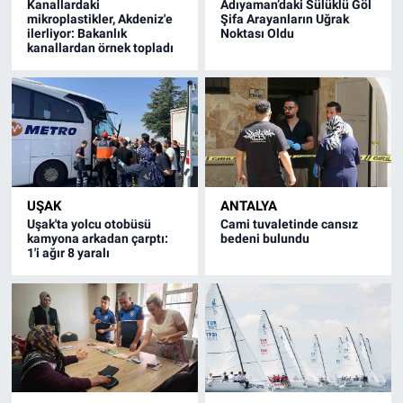
Kanallardaki
Adıyaman’daki Sülüklü Göl
mikroplastikler, Akdeniz'e
Şifa Arayanların Uğrak
ilerliyor: Bakanlık
Noktası Oldu
kanallardan örnek topladı
UŞAK
ANTALYA
Uşak'ta yolcu otobüsü
Cami tuvaletinde cansız
kamyona arkadan çarptı:
bedeni bulundu
1'i ağır 8 yaralı