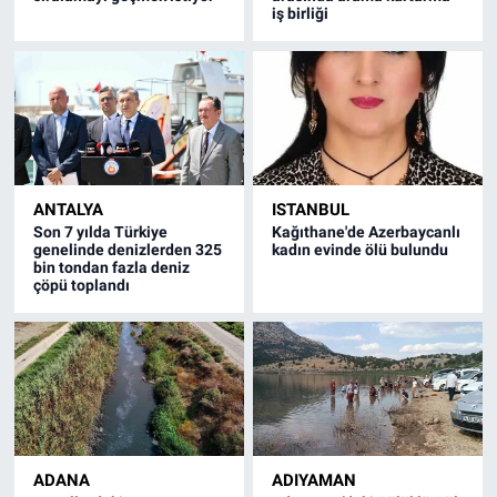
iş birliği
ANTALYA
ISTANBUL
Son 7 yılda Türkiye
Kağıthane'de Azerbaycanlı
genelinde denizlerden 325
kadın evinde ölü bulundu
bin tondan fazla deniz
çöpü toplandı
ADANA
ADIYAMAN