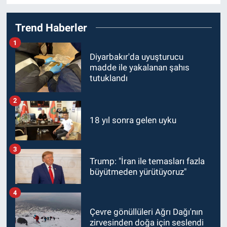
Trend Haberler
1
Diyarbakır'da uyuşturucu
madde ile yakalanan şahıs
tutuklandı
2
18 yıl sonra gelen uyku
3
Trump: "İran ile temasları fazla
büyütmeden yürütüyoruz"
4
Çevre gönüllüleri Ağrı Dağı'nın
zirvesinden doğa için seslendi