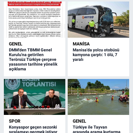
GENEL
MANISA
DMM'den TBMM Genel
Manisa'da yolcu otobüsü
Kurulu'na getirilen
kamyona çarptı: 1 ölü, 7
Terörsüz Türkiye çerçeve
yaralı
yasasının tarihine yönelik
açıklama
SPOR
GENEL
Konyaspor geçen sezonki
Türkiye ile Tayvan
sıralamayı geçmek istiyor
arasında arama kurtarma