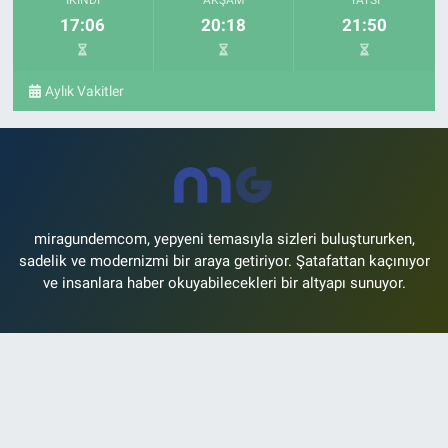
İKINDI
AKŞAM
YATSI
17:06
20:18
21:50
Aylık Vakitler
miragundemcom, yepyeni temasıyla sizleri buluştururken,
sadelik ve modernizmi bir araya getiriyor. Şatafattan kaçınıyor
ve insanlara haber okuyabilecekleri bir altyapı sunuyor.
[email protected]