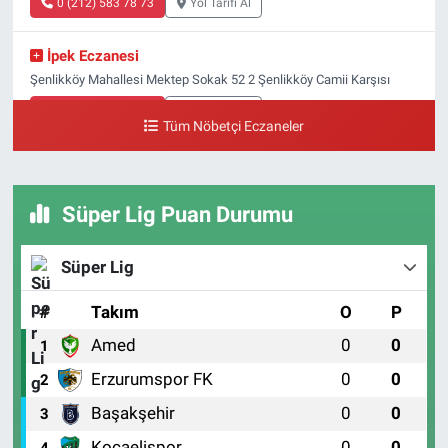
0 (212) 583 78 73
Yol Tarifi Al
İpek Eczanesi
Şenlikköy Mahallesi Mektep Sokak 52 2 Şenlikköy Camii Karşısı
0 (212) 662 46 37
Yol Tarifi Al
Tüm Nöbetçi Eczaneler
Gün Eczanesi
Yeşilyurt Mahallesi Ekin Sokak 21B Yeşilyurt Onur Market Karşısı
Süper Lig Puan Durumu
0 (212) 573 70 76
Yol Tarifi Al
Süper Lig
#
Takım
O
P
Amed
0
0
1
Erzurumspor FK
0
0
2
Başakşehir
0
0
3
Kocaelispor
0
0
4