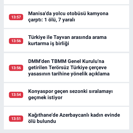
Manisa'da yolcu otobüsü kamyona
13:57
çarptı: 1 ölü, 7 yaralı
Türkiye ile Tayvan arasında arama
13:56
kurtarma iş birliği
DMM'den TBMM Genel Kurulu'na
getirilen Terörsüz Türkiye çerçeve
13:56
yasasının tarihine yönelik açıklama
Konyaspor geçen sezonki sıralamayı
13:54
geçmek istiyor
Kağıthane'de Azerbaycanlı kadın evinde
13:51
ölü bulundu