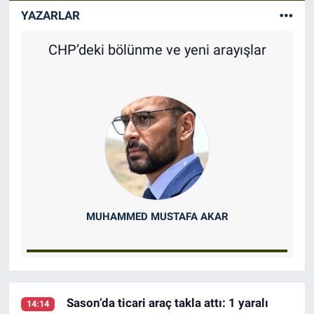
YAZARLAR
Ortadoğu: Savaşın Gölgesinde Yeni
Dünya Düzeni
YAŞAR FATIH ÇEKIN
Sason’da ticari araç takla attı: 1 yaralı
14:14