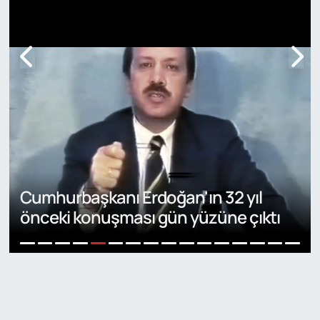
Doç. Dr. Akıncı: 'Bu bir af değil, terörle
mücadelenin hukuki zemine
taşınması'
6
1
2
3
4
5
7
8
9
10
11
12
13
14
15
16