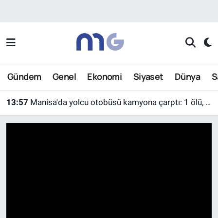
Nöbetçi Eczaneler
Hava Durumu
Gündem
Genel
Ekonomi
Siyaset
Dünya
S
İstanbul Namaz Vakitleri
13:57
Manisa'da yolcu otobüsü kamyona çarptı: 1 ölü, 7 yaralı
Trafik Durumu
13:56
Türkiye ile Tayvan arasında arama kurtarma iş birliği
Süper Lig Puan Durumu ve Fikstür
Tüm Manşetler
Son Dakika Haberleri
Haber Arşivi