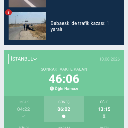
8
Babaeski'de trafik kazası: 1
yaralı
İSTANBUL
10.08.2026
SONRAKI VAKTE KALAN
46:04
Öğle Namazı
İMSAK
GÜNEŞ
ÖĞLE
04:22
06:02
13:15