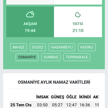
AKŞAM
YATSI
19:44
21:10
BAHÇE
DÜZİÇİ
HASANBEYLİ
KADİRLİ
OSMANİYE
SUMBAS
TOPRAKKALE
OSMANİYE AYLIK NAMAZ VAKITLERI
İMSAK
GÜNEŞ
ÖĞLE
İKINDI
AKŞAM
25 Tem Cts
03:50
05:27
12:47
16:36
19:56