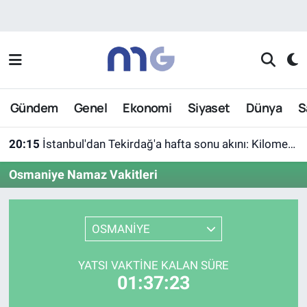
Nöbetçi Eczaneler
Hava Durumu
Gündem
Genel
Ekonomi
Siyaset
Dünya
S
İstanbul Namaz Vakitleri
20:15
İstanbul'dan Tekirdağ'a hafta sonu akını: Kilometrelerce araç kuyruğu
Trafik Durumu
Osmaniye Namaz Vakitleri
Süper Lig Puan Durumu ve Fikstür
Tüm Manşetler
OSMANİYE
Son Dakika Haberleri
YATSI VAKTINE KALAN SÜRE
01:37:23
Haber Arşivi