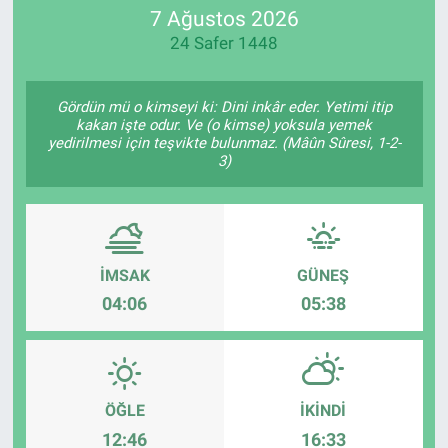
7 Ağustos 2026
24 Safer 1448
Gördün mü o kimseyi ki: Dini inkâr eder. Yetimi itip
kakan işte odur. Ve (o kimse) yoksula yemek
yedirilmesi için teşvikte bulunmaz. (Mâûn Sûresi, 1-2-
3)
İMSAK
GÜNEŞ
04:06
05:38
ÖĞLE
İKINDI
12:46
16:33