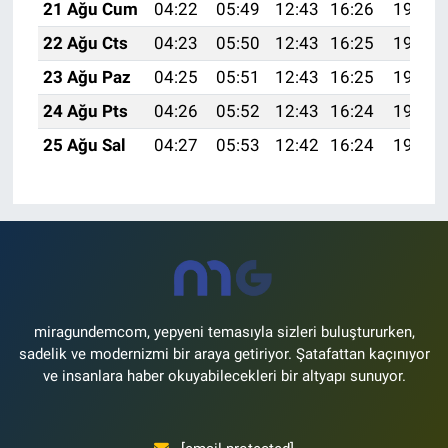
21 Ağu Cum
04:22
05:49
12:43
16:26
19:27
22 Ağu Cts
04:23
05:50
12:43
16:25
19:26
23 Ağu Paz
04:25
05:51
12:43
16:25
19:25
24 Ağu Pts
04:26
05:52
12:43
16:24
19:23
25 Ağu Sal
04:27
05:53
12:42
16:24
19:22
miragundemcom, yepyeni temasıyla sizleri buluştururken,
sadelik ve modernizmi bir araya getiriyor. Şatafattan kaçınıyor
ve insanlara haber okuyabilecekleri bir altyapı sunuyor.