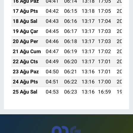
16 Ağu Paz
04:41
06:14
13:18
17:05
20:11
17 Ağu Pts
04:42
06:15
13:18
17:05
20:10
18 Ağu Sal
04:43
06:16
13:17
17:04
20:09
19 Ağu Çar
04:45
06:17
13:17
17:03
20:07
20 Ağu Per
04:46
06:18
13:17
17:03
20:06
21 Ağu Cum
04:47
06:19
13:17
17:02
20:04
22 Ağu Cts
04:49
06:20
13:17
17:01
20:03
23 Ağu Paz
04:50
06:21
13:16
17:01
20:02
24 Ağu Pts
04:51
06:22
13:16
17:00
20:00
25 Ağu Sal
04:53
06:23
13:16
16:59
19:59