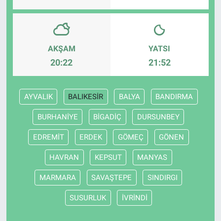
AKŞAM
YATSI
20:22
21:52
AYVALIK
BALIKESİR
BALYA
BANDIRMA
BURHANİYE
BİGADİÇ
DURSUNBEY
EDREMİT
ERDEK
GÖMEÇ
GÖNEN
HAVRAN
KEPSUT
MANYAS
MARMARA
SAVAŞTEPE
SINDIRGI
SUSURLUK
İVRİNDİ