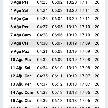
3 Ağu Pts
04:23
06:02
13:20
17:11
20:27
4 Ağu Sal
04:24
06:03
13:20
17:11
20:26
5 Ağu Çar
04:25
06:04
13:20
17:11
20:25
6 Ağu Per
04:27
06:05
13:19
17:10
20:24
7 Ağu Cum
04:28
06:06
13:19
17:10
20:23
8 Ağu Cts
04:30
06:07
13:19
17:09
20:22
9 Ağu Paz
04:31
06:08
13:19
17:09
20:20
10 Ağu Pts
04:32
06:09
13:19
17:08
20:19
11 Ağu Sal
04:34
06:10
13:19
17:08
20:18
12 Ağu Çar
04:35
06:11
13:19
17:07
20:17
13 Ağu Per
04:37
06:12
13:18
17:07
20:15
14 Ağu Cum
04:38
06:13
13:18
17:06
20:14
15 Ağu Cts
04:39
06:13
13:18
17:06
20:13