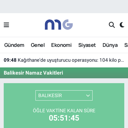
Nöbetçi Eczaneler
Hava Durumu
Gündem
Genel
Ekonomi
Siyaset
Dünya
S
İstanbul Namaz Vakitleri
09:48
Kağıthane'de uyuşturucu operasyonu: 104 kilo pregabalin ele geçirildi
Trafik Durumu
Balikesir Namaz Vakitleri
Süper Lig Puan Durumu ve Fikstür
Tüm Manşetler
BALIKESİR
Son Dakika Haberleri
ÖĞLE VAKTINE KALAN SÜRE
05:51:45
Haber Arşivi