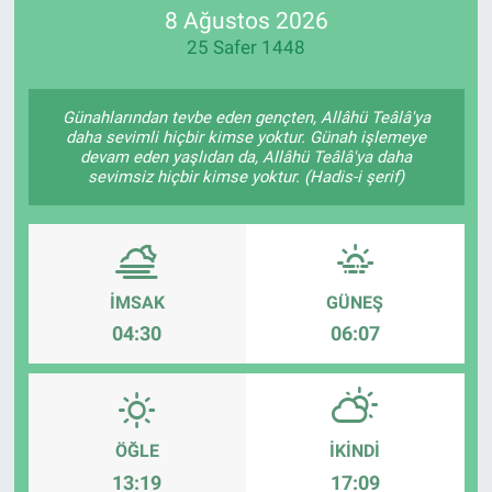
8 Ağustos 2026
25 Safer 1448
Günahlarından tevbe eden gençten, Allâhü Teâlâ'ya
daha sevimli hiçbir kimse yoktur. Günah işlemeye
devam eden yaşlıdan da, Allâhü Teâlâ'ya daha
sevimsiz hiçbir kimse yoktur. (Hadis-i şerif)
İMSAK
GÜNEŞ
04:30
06:07
ÖĞLE
İKINDI
13:19
17:09