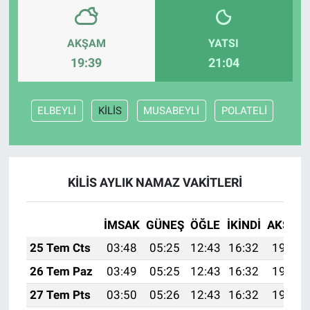
AKŞAM
YATSI
19:39
21:04
ELBEYLİ
KİLİS
MUSABEYLİ
POLATELİ
KİLİS AYLIK NAMAZ VAKITLERI
İMSAK
GÜNEŞ
ÖĞLE
İKINDI
AKŞAM
25 Tem Cts
03:48
05:25
12:43
16:32
19:52
26 Tem Paz
03:49
05:25
12:43
16:32
19:51
27 Tem Pts
03:50
05:26
12:43
16:32
19:50