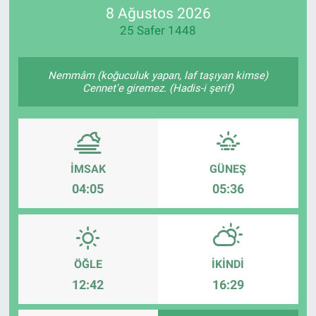
8 Ağustos 2026
25 Safer 1448
Nemmâm (koğuculuk yapan, laf taşıyan kimse)
Cennet'e giremez. (Hadis-i şerif)
İMSAK
GÜNEŞ
04:05
05:36
ÖĞLE
İKINDI
12:42
16:29