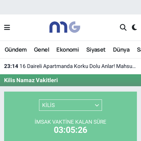
Nöbetçi Eczaneler
Hava Durumu
Gündem
Genel
Ekonomi
Siyaset
Dünya
S
İstanbul Namaz Vakitleri
23:14
16 Daireli Apartmanda Korku Dolu Anlar! Mahsur Kalanlar Kurtarıldı
Trafik Durumu
Kilis Namaz Vakitleri
Süper Lig Puan Durumu ve Fikstür
Tüm Manşetler
KİLİS
Son Dakika Haberleri
İMSAK VAKTINE KALAN SÜRE
03:05:26
Haber Arşivi