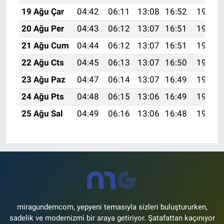
19 Ağu Çar
04:42
06:11
13:08
16:52
19:55
20 Ağu Per
04:43
06:12
13:07
16:51
19:53
21 Ağu Cum
04:44
06:12
13:07
16:51
19:52
22 Ağu Cts
04:45
06:13
13:07
16:50
19:51
23 Ağu Paz
04:47
06:14
13:07
16:49
19:49
24 Ağu Pts
04:48
06:15
13:06
16:49
19:48
25 Ağu Sal
04:49
06:16
13:06
16:48
19:46
miragundemcom, yepyeni temasıyla sizleri buluştururken,
sadelik ve modernizmi bir araya getiriyor. Şatafattan kaçınıyor