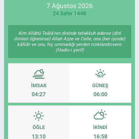
7 Ağustos 2026
24 Safer 1448
Kim Allâhü Teâlâ'nın dininde tefakkuh ederse (dînî
ilimleri öğrenirse) Allah Azze ve Celle, ona (her işinde)
kâfidir ve onu, hiç ummadığı yerden rızıklandırıverir.
(Hadis-i şerif)
İMSAK
GÜNEŞ
04:27
06:00
ÖĞLE
İKINDI
13:10
16:58