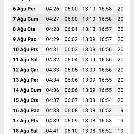
6 Ağu Per
04:26
06:00
13:10
16:58
20:10
7 Ağu Cum
04:27
06:00
13:10
16:58
20:09
8 Ağu Cts
04:28
06:01
13:10
16:57
20:08
9 Ağu Paz
04:29
06:02
13:09
16:57
20:07
10 Ağu Pts
04:31
06:03
13:09
16:56
20:06
11 Ağu Sal
04:32
06:04
13:09
16:56
20:05
12 Ağu Çar
04:33
06:05
13:09
16:56
20:03
13 Ağu Per
04:34
06:06
13:09
16:55
20:02
14 Ağu Cum
04:36
06:06
13:09
16:55
20:01
15 Ağu Cts
04:37
06:07
13:08
16:54
20:00
16 Ağu Paz
04:38
06:08
13:08
16:53
19:59
17 Ağu Pts
04:39
06:09
13:08
16:53
19:57
18 Ağu Sal
04:41
06:10
13:08
16:52
19:56