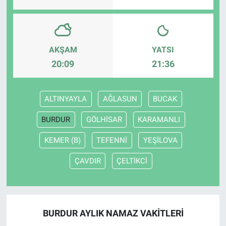
AKŞAM
YATSI
20:09
21:36
ALTINYAYLA
AĞLASUN
BUCAK
BURDUR
GÖLHİSAR
KARAMANLI
KEMER (B)
TEFENNİ
YEŞİLOVA
ÇAVDIR
ÇELTİKCİ
BURDUR AYLIK NAMAZ VAKITLERI