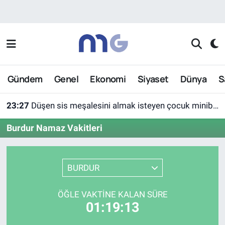
Nöbetçi Eczaneler
Hava Durumu
Gündem
Genel
Ekonomi
Siyaset
Dünya
S
İstanbul Namaz Vakitleri
23:27
Düşen sis meşalesini almak isteyen çocuk minibüsün altında kaldı
Trafik Durumu
Burdur Namaz Vakitleri
Süper Lig Puan Durumu ve Fikstür
Tüm Manşetler
BURDUR
Son Dakika Haberleri
ÖĞLE VAKTINE KALAN SÜRE
01:19:13
Haber Arşivi