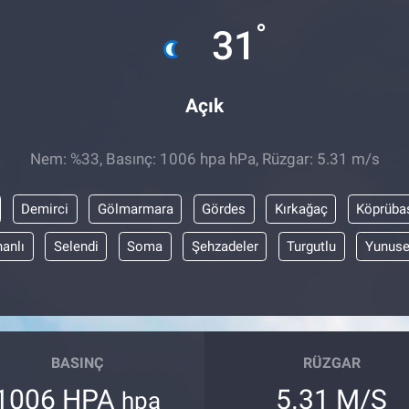
°
31
Açık
Nem: %33, Basınç: 1006 hpa hPa, Rüzgar: 5.31 m/s
Demirci
Gölmarmara
Gördes
Kırkağaç
Köprüba
anlı
Selendi
Soma
Şehzadeler
Turgutlu
Yunus
BASINÇ
RÜZGAR
1006 HPA
5.31 M/S
hpa