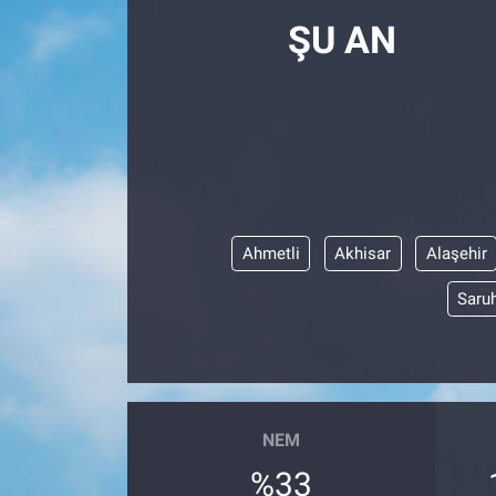
ŞU AN
Ahmetli
Akhisar
Alaşehir
Saruh
NEM
%33