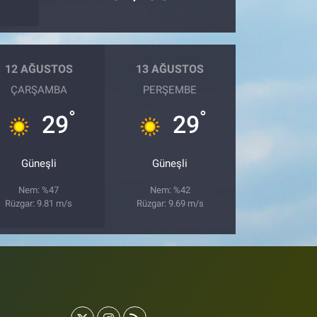
12 AĞUSTOS
13 AĞUSTOS
ÇARŞAMBA
PERŞEMBE
°
°
29
29
Güneşli
Güneşli
Nem: %47
Nem: %42
Rüzgar: 9.81 m/s
Rüzgar: 9.69 m/s