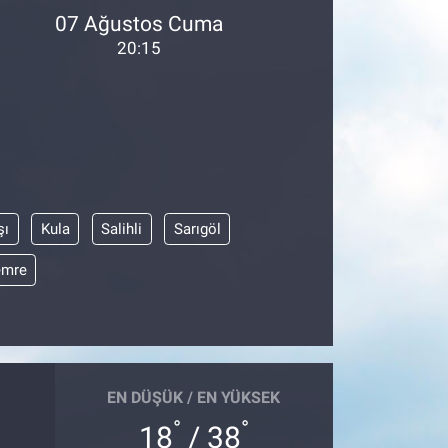
07 Ağustos Cuma
20:15
şı
Kula
Salihli
Sarıgöl
emre
EN DÜŞÜK / EN YÜKSEK
°
°
18
/ 38