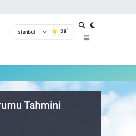
°
28
İstanbul
urumu Tahmini