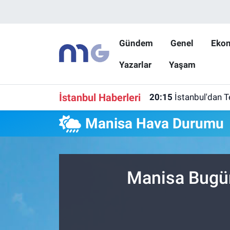
Nöbetçi Eczaneler
Gündem
Genel
Eko
Yazarlar
Yaşam
Hava Durumu
İstanbul Namaz Vakitleri
İstanbul Haberleri
20:15
İstanbul'dan T
Trafik Durumu
Manisa Hava Durumu
Süper Lig Puan Durumu ve Fikstür
Tüm Manşetler
Manisa Bugün
Son Dakika Haberleri
Haber Arşivi