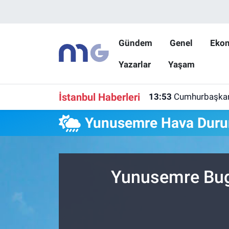
Nöbetçi Eczaneler
Gündem
Genel
Eko
Yazarlar
Yaşam
Hava Durumu
İstanbul Namaz Vakitleri
İstanbul Haberleri
13:53
Cumhurbaşkanı Y
Trafik Durumu
Yunusemre Hava Dur
Süper Lig Puan Durumu ve Fikstür
Tüm Manşetler
Yunusemre Bugü
Son Dakika Haberleri
Haber Arşivi