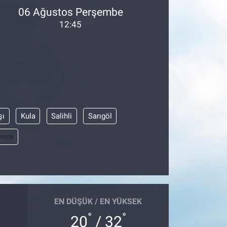
06 Ağustos Perşembe
12:45
şı
Kula
Salihli
Sarıgöl
emre
EN DÜŞÜK / EN YÜKSEK
°
°
20
/ 32