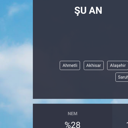
ŞU AN
Ahmetli
Akhisar
Alaşehir
Saruh
NEM
%28