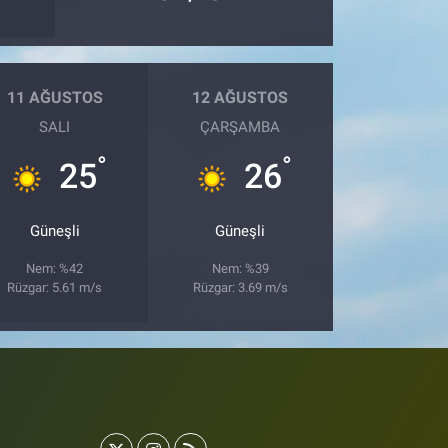
11 AĞUSTOS
12 AĞUSTOS
SALI
ÇARŞAMBA
°
°
25
26
Güneşli
Güneşli
Nem: %42
Nem: %39
Rüzgar: 5.61 m/s
Rüzgar: 3.69 m/s