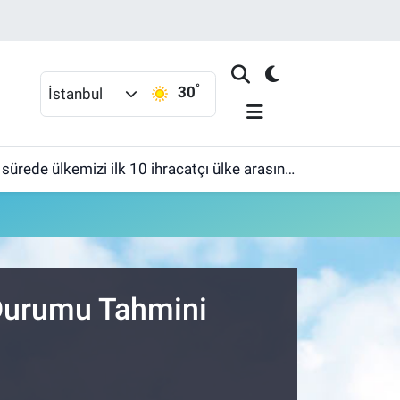
°
30
İstanbul
ülkemizi ilk 10 ihracatçı ülke arasına sokmak'
 Durumu Tahmini