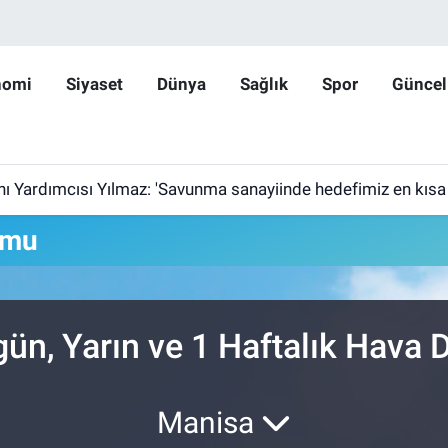
nomi
Siyaset
Dünya
Sağlık
Spor
Güncel
ardımcısı Yılmaz: 'Savunma sanayiinde hedefimiz en kısa sürede 
umu
n, Yarın ve 1 Haftalık Hava
Manisa