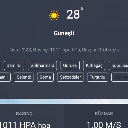
°
28
Güneşli
Nem: %28, Basınç: 1011 hpa hPa, Rüzgar: 1.00 m/s
Demirci
Gölmarmara
Gördes
Kırkağaç
Köprüba
anlı
Selendi
Soma
Şehzadeler
Turgutlu
Yunus
BASINÇ
RÜZGAR
1011 HPA
1.00 M/S
hpa