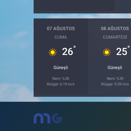
07 AĞUSTOS
08 AĞUSTOS
CUMA
CUMARTESI
°
°
26
25
Güneşli
Güneşli
Nem: %38
Nem: %39
Rüzgar: 6.19 m/s
Rüzgar: 9.39 m/s