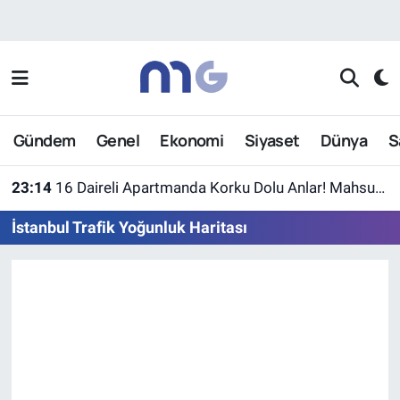
Nöbetçi Eczaneler
Hava Durumu
Gündem
Genel
Ekonomi
Siyaset
Dünya
S
İstanbul Namaz Vakitleri
23:14
16 Daireli Apartmanda Korku Dolu Anlar! Mahsur Kalanlar Kurtarıldı
Trafik Durumu
İstanbul Trafik Yoğunluk Haritası
Süper Lig Puan Durumu ve Fikstür
Tüm Manşetler
Son Dakika Haberleri
Haber Arşivi