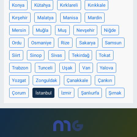
Konya
Kütahya
Kırklareli
Kırıkkale
Kırşehir
Malatya
Manisa
Mardin
Mersin
Muğla
Muş
Nevşehir
Niğde
Ordu
Osmaniye
Rize
Sakarya
Samsun
Siirt
Sinop
Sivas
Tekirdağ
Tokat
Trabzon
Tunceli
Uşak
Van
Yalova
Yozgat
Zonguldak
Çanakkale
Çankırı
Çorum
İstanbul
İzmir
Şanlıurfa
Şırnak