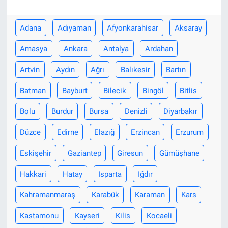
Adana
Adıyaman
Afyonkarahisar
Aksaray
Amasya
Ankara
Antalya
Ardahan
Artvin
Aydın
Ağrı
Balıkesir
Bartın
Batman
Bayburt
Bilecik
Bingöl
Bitlis
Bolu
Burdur
Bursa
Denizli
Diyarbakır
Düzce
Edirne
Elazığ
Erzincan
Erzurum
Eskişehir
Gaziantep
Giresun
Gümüşhane
Hakkari
Hatay
Isparta
Iğdır
Kahramanmaraş
Karabük
Karaman
Kars
Kastamonu
Kayseri
Kilis
Kocaeli