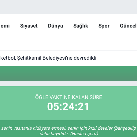
nomi
Siyaset
Dünya
Sağlık
Spor
Güncel
etbol, Şehitkamil Belediyesi'ne devredildi
ÖĞLE VAKTINE KALAN SÜRE
05:24:21
in senin vasıtanla hidâyete ermesi, senin için kızıl develer (bahşedil
daha hayırlıdır. (Hadis-i şerif)