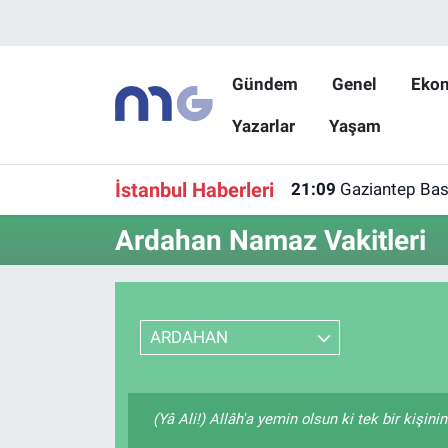
Nöbetçi Eczaneler
Gündem
Genel
Eko
Yazarlar
Yaşam
Hava Durumu
İstanbul Namaz Vakitleri
İstanbul Haberleri
21:09
Gaziantep Bask
Trafik Durumu
Ardahan Namaz Vakitleri
Süper Lig Puan Durumu ve Fikstür
Tüm Manşetler
ARDAHAN
Son Dakika Haberleri
(Yâ Ali!) Allâh'a yemin olsun ki tek bir kişin
Haber Arşivi