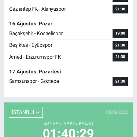
Gaziantep FK - Alanyaspor
21:30
16 Ağustos, Pazar
Başakşehir - Kocaelispor
19:00
Beşiktaş - Eyüpspor
21:30
Amed - Erzurumspor FK
21:30
17 Ağustos, Pazartesi
Samsunspor - Göztepe
21:30
İSTANBUL
08.08.2026
SONRAKI VAKTE KALAN
01:40:29