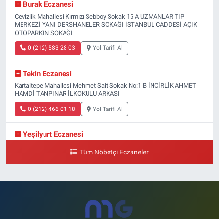
Burak Eczanesi
Cevizlik Mahallesi Kırmızı Şebboy Sokak 15 A UZMANLAR TIP
MERKEZİ YANI DERSHANELER SOKAĞI İSTANBUL CADDESİ AÇIK
OTOPARKIN SOKAĞI
0 (212) 583 28 03
Yol Tarifi Al
Tekin Eczanesi
Kartaltepe Mahallesi Mehmet Sait Sokak No:1 B İNCİRLİK AHMET
HAMDİ TANPINAR İLKOKULU ARKASI
0 (212) 466 01 18
Yol Tarifi Al
Yeşilyurt Eczanesi
Yeşilyurt Mahallesi Sipahioğlu Caddesi 13 B
Tüm Nöbetçi Eczaneler
0 (212) 573 15 20
Yol Tarifi Al
Akvaryum Eczanesi
Şenlikköy Mahallesi Eski Halkalı Caddesi 33 Akvaryum Yanı Akua
Florya AVMm Zemin Kat