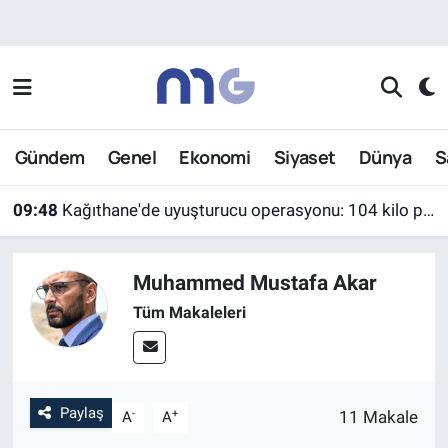
Nöbetçi Eczaneler
Hava Durumu
Gündem
Genel
Ekonomi
Siyaset
Dünya
S
İstanbul Namaz Vakitleri
09:48
Kağıthane'de uyuşturucu operasyonu: 104 kilo pregabalin ele geçirildi
Trafik Durumu
Muhammed Mustafa Akar
Süper Lig Puan Durumu ve Fikstür
Tüm Makaleleri
Tüm Manşetler
Son Dakika Haberleri
Paylaş
-
+
11 Makale
A
A
Haber Arşivi