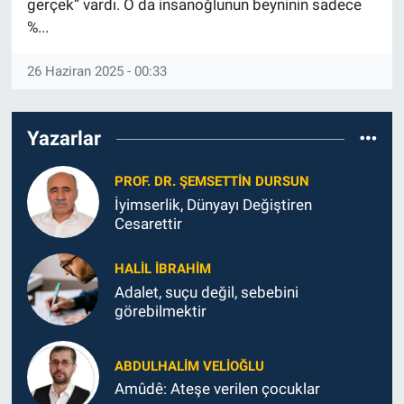
gerçek” vardı. O da insanoğlunun beyninin sadece
%...
26 Haziran 2025 - 00:33
Yazarlar
PROF. DR. ŞEMSETTIN DURSUN
İyimserlik, Dünyayı Değiştiren
Cesarettir
HALIL İBRAHIM
Adalet, suçu değil, sebebini
görebilmektir
ABDULHALIM VELIOĞLU
Amûdê: Ateşe verilen çocuklar