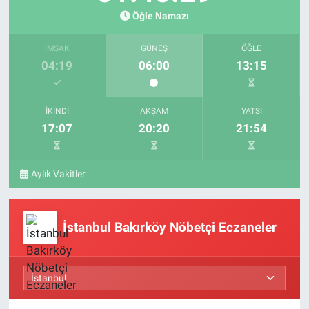
Öğle Namazı
İMSAK
GÜNEŞ
ÖĞLE
04:19
06:00
13:15
İKINDI
AKŞAM
YATSI
17:07
20:20
21:54
Aylık Vakitler
İstanbul Bakırköy Nöbetçi Eczaneler