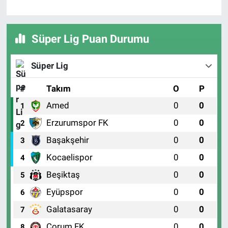
Süper Lig Puan Durumu
Süper Lig
#
Takım
O
P
Amed
0
0
1
Erzurumspor FK
0
0
2
Başakşehir
0
0
3
Kocaelispor
0
0
4
Beşiktaş
0
0
5
Eyüpspor
0
0
6
Galatasaray
0
0
7
Çorum FK
0
0
8