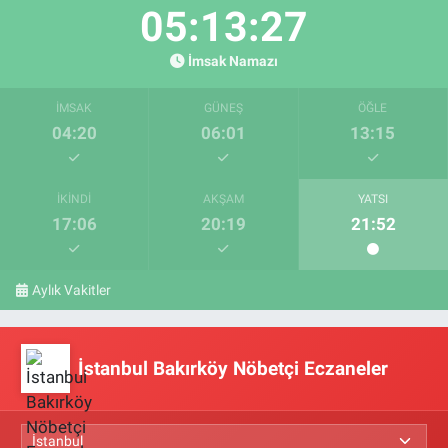
05:13:27
İmsak Namazı
İMSAK
GÜNEŞ
ÖĞLE
04:20
06:01
13:15
İKINDI
AKŞAM
YATSI
17:06
20:19
21:52
Aylık Vakitler
İstanbul Bakırköy Nöbetçi Eczaneler