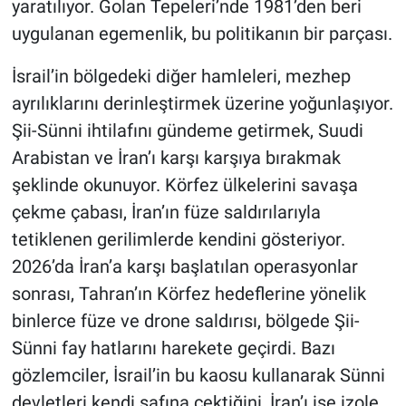
yaratılıyor. Golan Tepeleri’nde 1981’den beri
uygulanan egemenlik, bu politikanın bir parçası.
İsrail’in bölgedeki diğer hamleleri, mezhep
ayrılıklarını derinleştirmek üzerine yoğunlaşıyor.
Şii-Sünni ihtilafını gündeme getirmek, Suudi
Arabistan ve İran’ı karşı karşıya bırakmak
şeklinde okunuyor. Körfez ülkelerini savaşa
çekme çabası, İran’ın füze saldırılarıyla
tetiklenen gerilimlerde kendini gösteriyor.
2026’da İran’a karşı başlatılan operasyonlar
sonrası, Tahran’ın Körfez hedeflerine yönelik
binlerce füze ve drone saldırısı, bölgede Şii-
Sünni fay hatlarını harekete geçirdi. Bazı
gözlemciler, İsrail’in bu kaosu kullanarak Sünni
devletleri kendi safına çektiğini, İran’ı ise izole