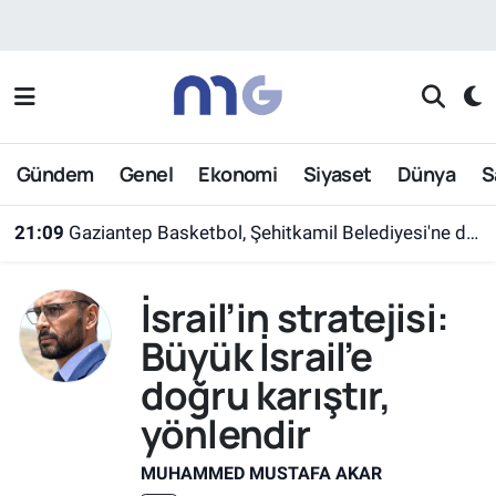
Nöbetçi Eczaneler
Hava Durumu
Gündem
Genel
Ekonomi
Siyaset
Dünya
S
İstanbul Namaz Vakitleri
21:09
Gaziantep Basketbol, Şehitkamil Belediyesi'ne devredildi
Trafik Durumu
İsrail’in stratejisi:
Süper Lig Puan Durumu ve Fikstür
Büyük İsrail’e
Tüm Manşetler
doğru karıştır,
yönlendir
Son Dakika Haberleri
MUHAMMED MUSTAFA AKAR
Haber Arşivi