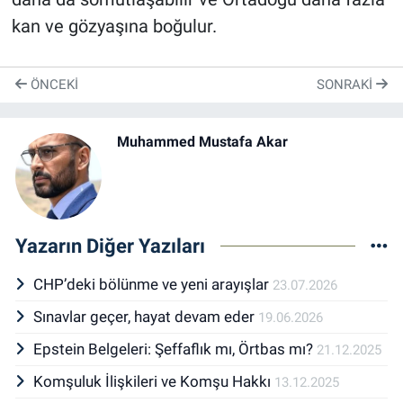
kan ve gözyaşına boğulur.
ÖNCEKI
SONRAKI
Muhammed Mustafa Akar
Yazarın Diğer Yazıları
CHP’deki bölünme ve yeni arayışlar
23.07.2026
Sınavlar geçer, hayat devam eder
19.06.2026
Epstein Belgeleri: Şeffaflık mı, Örtbas mı?
21.12.2025
Komşuluk İlişkileri ve Komşu Hakkı
13.12.2025