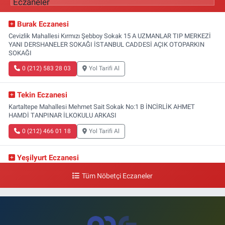
Burak Eczanesi
Cevizlik Mahallesi Kırmızı Şebboy Sokak 15 A UZMANLAR TIP MERKEZİ
YANI DERSHANELER SOKAĞI İSTANBUL CADDESİ AÇIK OTOPARKIN
SOKAĞI
0 (212) 583 28 03
Yol Tarifi Al
Tekin Eczanesi
Kartaltepe Mahallesi Mehmet Sait Sokak No:1 B İNCİRLİK AHMET
HAMDİ TANPINAR İLKOKULU ARKASI
0 (212) 466 01 18
Yol Tarifi Al
Yeşilyurt Eczanesi
Yeşilyurt Mahallesi Sipahioğlu Caddesi 13 B
Tüm Nöbetçi Eczaneler
0 (212) 573 15 20
Yol Tarifi Al
Akvaryum Eczanesi
Şenlikköy Mahallesi Eski Halkalı Caddesi 33 Akvaryum Yanı Akua Florya