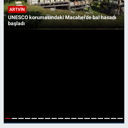
ARTVIN
UNESCO korumasındaki Macahel'de bal hasadı
başladı
1
2
3
4
5
6
7
8
9
10
11
12
13
14
15
16
17
18