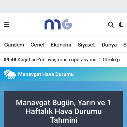
Nöbetçi Eczaneler
Hava Durumu
Gündem
Genel
Ekonomi
Siyaset
Dünya
S
İstanbul Namaz Vakitleri
09:48
Kağıthane'de uyuşturucu operasyonu: 104 kilo pregabalin ele geçirildi
Trafik Durumu
Manavgat Hava Durumu
Süper Lig Puan Durumu ve Fikstür
Tüm Manşetler
Manavgat Bugün, Yarın ve 1
Son Dakika Haberleri
Haftalık Hava Durumu
Tahmini
Haber Arşivi