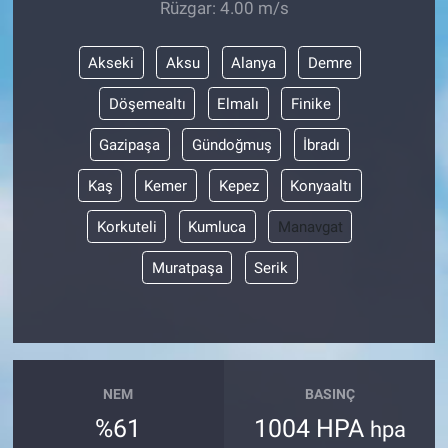
Rüzgar: 4.00 m/s
Akseki
Aksu
Alanya
Demre
Döşemealtı
Elmalı
Finike
Gazipaşa
Gündoğmuş
İbradı
Kaş
Kemer
Kepez
Konyaaltı
Korkuteli
Kumluca
Manavgat
Muratpaşa
Serik
NEM
BASINÇ
%61
1004 HPA
hpa