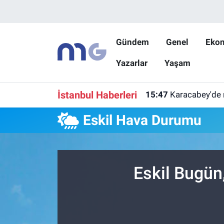
Nöbetçi Eczaneler
Gündem
Genel
Eko
Yazarlar
Yaşam
Hava Durumu
İstanbul Namaz Vakitleri
İstanbul Haberleri
15:47
Karacabey'de 
Trafik Durumu
Eskil Hava Durumu
Süper Lig Puan Durumu ve Fikstür
Tüm Manşetler
Eskil Bugün
Son Dakika Haberleri
Haber Arşivi