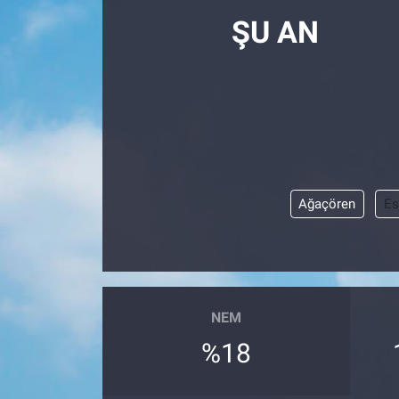
ŞU AN
Ağaçören
Es
NEM
%18