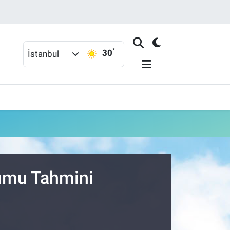
°
30
İstanbul
rumu Tahmini