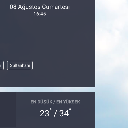
08 Ağustos Cumartesi
16:45
i
Sultanhanı
EN DÜŞÜK / EN YÜKSEK
°
°
23
/ 34