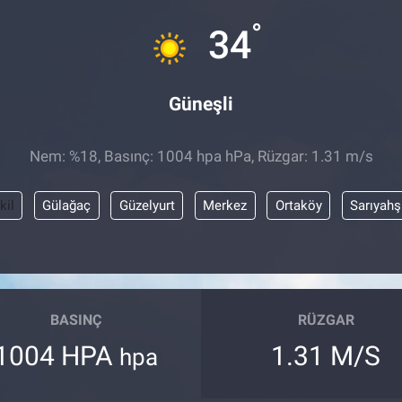
°
34
Güneşli
Nem: %18, Basınç: 1004 hpa hPa, Rüzgar: 1.31 m/s
kil
Gülağaç
Güzelyurt
Merkez
Ortaköy
Sarıyahş
BASINÇ
RÜZGAR
1004 HPA
1.31 M/S
hpa