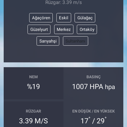
Rüzgar: 3.39 m/s
Ağaçören
Eskil
Gülağaç
Güzelyurt
Merkez
Ortaköy
Sarıyahşi
Sultanhanı
NEM
BASINÇ
%19
1007 HPA
hpa
RÜZGAR
EN DÜŞÜK / EN YÜKSEK
°
°
3.39 M/S
17
/ 29