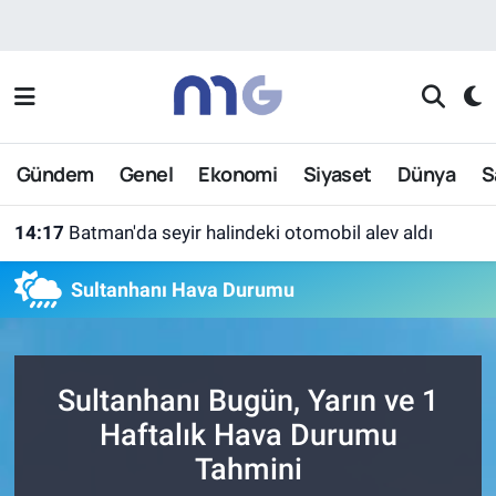
Nöbetçi Eczaneler
Hava Durumu
Gündem
Genel
Ekonomi
Siyaset
Dünya
S
İstanbul Namaz Vakitleri
14:17
Batman'da seyir halindeki otomobil alev aldı
Trafik Durumu
Sultanhanı Hava Durumu
Süper Lig Puan Durumu ve Fikstür
Tüm Manşetler
Sultanhanı Bugün, Yarın ve 1
Son Dakika Haberleri
Haftalık Hava Durumu
Tahmini
Haber Arşivi