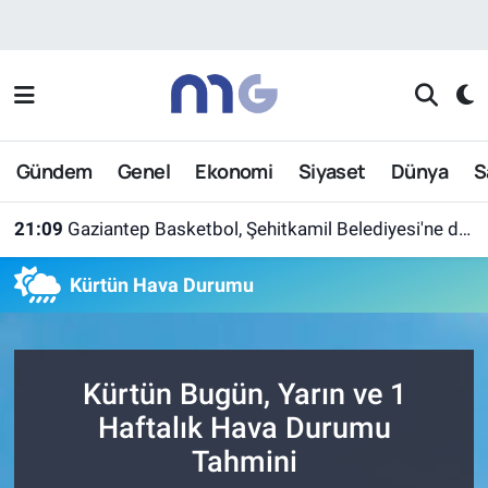
Nöbetçi Eczaneler
Hava Durumu
Gündem
Genel
Ekonomi
Siyaset
Dünya
S
İstanbul Namaz Vakitleri
21:09
Gaziantep Basketbol, Şehitkamil Belediyesi'ne devredildi
Trafik Durumu
Kürtün Hava Durumu
Süper Lig Puan Durumu ve Fikstür
Tüm Manşetler
Kürtün Bugün, Yarın ve 1
Son Dakika Haberleri
Haftalık Hava Durumu
Tahmini
Haber Arşivi