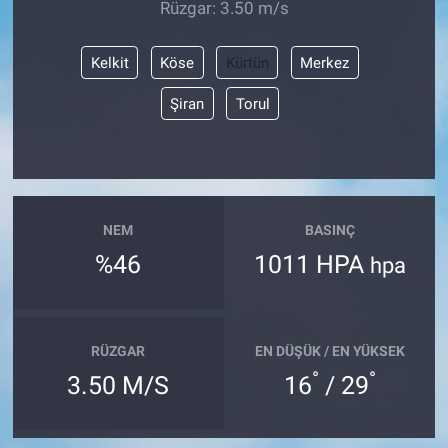
Rüzgar: 3.50 m/s
Kelkit
Köse
Kürtün
Merkez
Şiran
Torul
NEM
BASINÇ
%46
1011 HPA
hpa
RÜZGAR
EN DÜŞÜK / EN YÜKSEK
°
°
3.50 M/S
16
/ 29