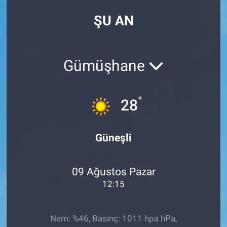
ŞU AN
Gümüşhane
°
28
Güneşli
09 Ağustos Pazar
12:15
Nem: %46, Basınç: 1011 hpa hPa,