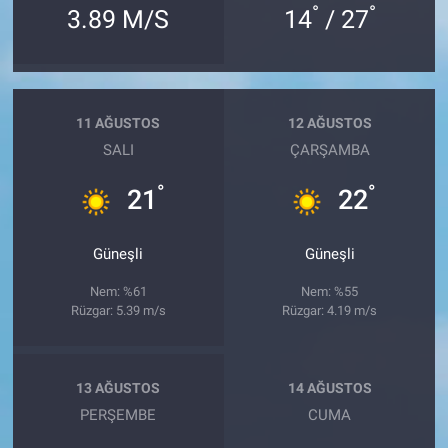
°
°
3.89 M/S
14
/ 27
11 AĞUSTOS
12 AĞUSTOS
SALI
ÇARŞAMBA
°
°
21
22
Güneşli
Güneşli
Nem: %61
Nem: %55
Rüzgar: 5.39 m/s
Rüzgar: 4.19 m/s
13 AĞUSTOS
14 AĞUSTOS
PERŞEMBE
CUMA