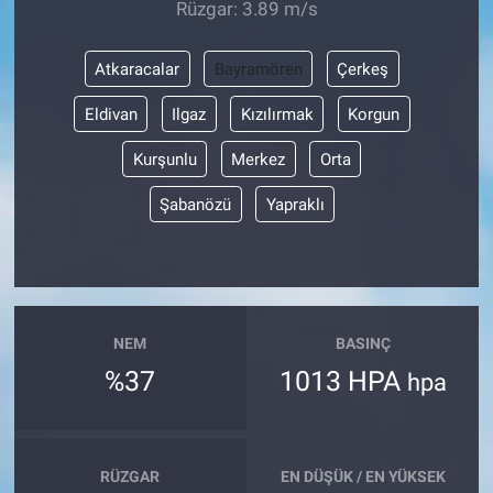
Rüzgar: 3.89 m/s
Atkaracalar
Bayramören
Çerkeş
Eldivan
Ilgaz
Kızılırmak
Korgun
Kurşunlu
Merkez
Orta
Şabanözü
Yapraklı
NEM
BASINÇ
%37
1013 HPA
hpa
RÜZGAR
EN DÜŞÜK / EN YÜKSEK