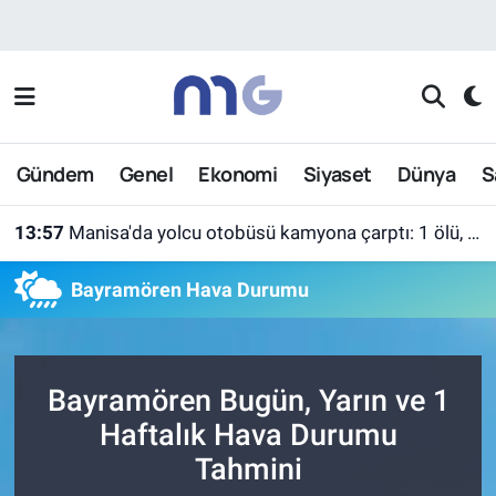
Nöbetçi Eczaneler
Hava Durumu
Gündem
Genel
Ekonomi
Siyaset
Dünya
S
İstanbul Namaz Vakitleri
13:57
Manisa'da yolcu otobüsü kamyona çarptı: 1 ölü, 7 yaralı
Trafik Durumu
Bayramören Hava Durumu
Süper Lig Puan Durumu ve Fikstür
Tüm Manşetler
Bayramören Bugün, Yarın ve 1
Son Dakika Haberleri
Haftalık Hava Durumu
Tahmini
Haber Arşivi