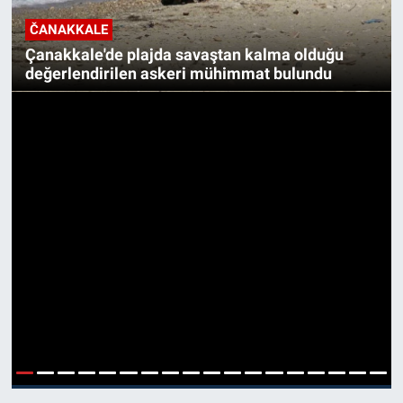
ČANAKKALE
Çanakkale'de plajda savaştan kalma olduğu
değerlendirilen askeri mühimmat bulundu
1
2
3
4
5
6
7
8
9
10
11
12
13
14
15
16
17
18