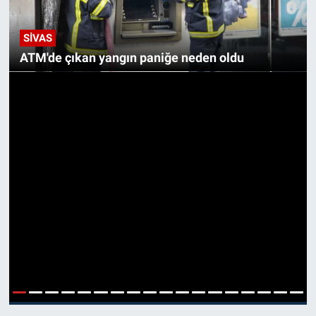
SIVAS
ATM'de çıkan yangın paniğe neden oldu
1
2
3
4
5
6
7
8
9
10
11
12
13
14
15
16
17
18