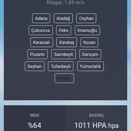
Rüzgar: 1.69 m/s
Adana
Aladağ
Ceyhan
Çukurova
Feke
İmamoğlu
Karaisalı
Karataş
Kozan
Pozantı
Saimbeyli
Sarıçam
Seyhan
Tufanbeyli
Yumurtalık
Yüreğir
NEM
BASINÇ
%64
1011 HPA
hpa