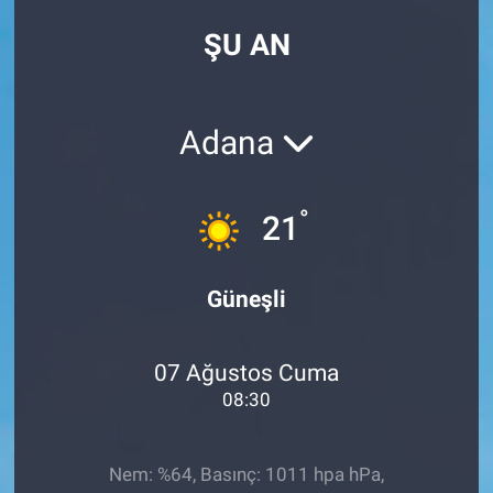
ŞU AN
Adana
°
21
Güneşli
07 Ağustos Cuma
08:30
Nem: %64, Basınç: 1011 hpa hPa,