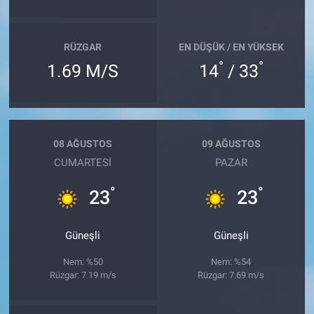
RÜZGAR
EN DÜŞÜK / EN YÜKSEK
°
°
1.69 M/S
14
/ 33
08 AĞUSTOS
09 AĞUSTOS
CUMARTESI
PAZAR
°
°
23
23
Güneşli
Güneşli
Nem: %50
Nem: %54
Rüzgar: 7.19 m/s
Rüzgar: 7.69 m/s