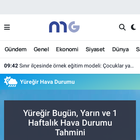
Nöbetçi Eczaneler
Hava Durumu
Gündem
Genel
Ekonomi
Siyaset
Dünya
S
İstanbul Namaz Vakitleri
09:42
Sınır ilçesinde örnek eğitim modeli: Çocuklar yazın ekran yerine etkinlikleri seçti
Trafik Durumu
Yüreğir Hava Durumu
Süper Lig Puan Durumu ve Fikstür
Tüm Manşetler
Yüreğir Bugün, Yarın ve 1
Son Dakika Haberleri
Haftalık Hava Durumu
Tahmini
Haber Arşivi