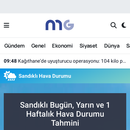
Nöbetçi Eczaneler
Hava Durumu
Gündem
Genel
Ekonomi
Siyaset
Dünya
S
İstanbul Namaz Vakitleri
09:48
Kağıthane'de uyuşturucu operasyonu: 104 kilo pregabalin ele geçirildi
Trafik Durumu
Sandıklı Hava Durumu
Süper Lig Puan Durumu ve Fikstür
Tüm Manşetler
Sandıklı Bugün, Yarın ve 1
Son Dakika Haberleri
Haftalık Hava Durumu
Tahmini
Haber Arşivi