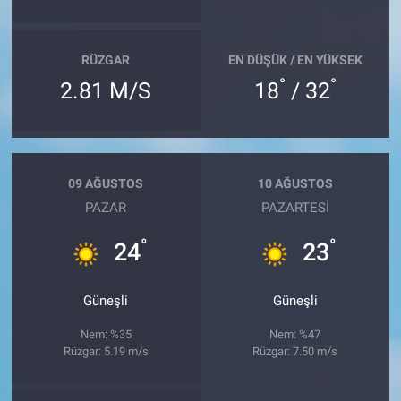
RÜZGAR
EN DÜŞÜK / EN YÜKSEK
°
°
2.81 M/S
18
/ 32
09 AĞUSTOS
10 AĞUSTOS
PAZAR
PAZARTESI
°
°
24
23
Güneşli
Güneşli
Nem: %35
Nem: %47
Rüzgar: 5.19 m/s
Rüzgar: 7.50 m/s