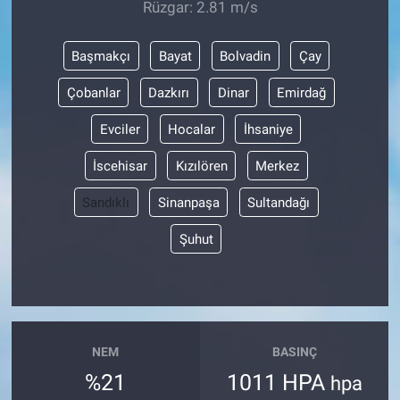
Rüzgar: 2.81 m/s
Başmakçı
Bayat
Bolvadin
Çay
Çobanlar
Dazkırı
Dinar
Emirdağ
Evciler
Hocalar
İhsaniye
İscehisar
Kızılören
Merkez
Sandıklı
Sinanpaşa
Sultandağı
Şuhut
NEM
BASINÇ
%21
1011 HPA
hpa