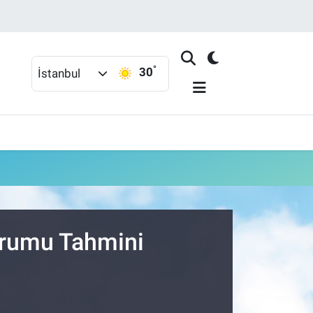
°
30
İstanbul
urumu Tahmini