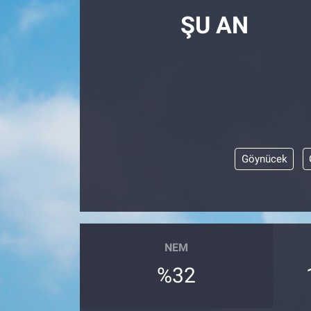
ŞU AN
Göynücek
NEM
%32