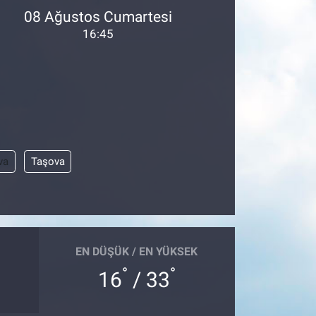
08 Ağustos Cumartesi
16:45
va
Taşova
EN DÜŞÜK / EN YÜKSEK
°
°
16
/ 33