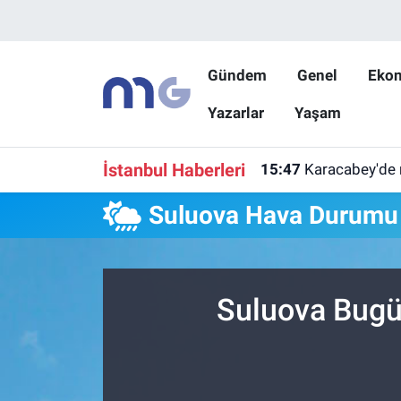
Nöbetçi Eczaneler
Gündem
Genel
Eko
Yazarlar
Yaşam
Hava Durumu
İstanbul Namaz Vakitleri
İstanbul Haberleri
15:47
Karacabey'de 
Trafik Durumu
Suluova Hava Durumu
Süper Lig Puan Durumu ve Fikstür
Tüm Manşetler
Suluova Bugü
Son Dakika Haberleri
Haber Arşivi