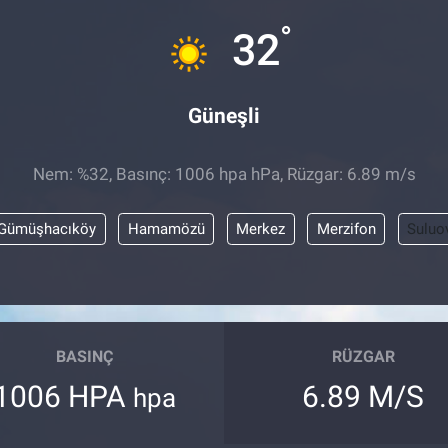
°
32
Güneşli
Nem: %32, Basınç: 1006 hpa hPa, Rüzgar: 6.89 m/s
Gümüşhacıköy
Hamamözü
Merkez
Merzifon
Suluo
BASINÇ
RÜZGAR
1006 HPA
6.89 M/S
hpa