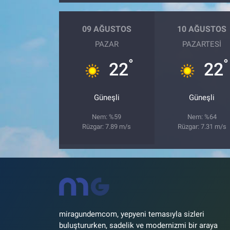
09 AĞUSTOS
10 AĞUSTOS
PAZAR
PAZARTESI
°
°
22
22
Güneşli
Güneşli
Nem: %59
Nem: %64
Rüzgar: 7.89 m/s
Rüzgar: 7.31 m/s
miragundemcom, yepyeni temasıyla sizleri
buluştururken, sadelik ve modernizmi bir araya