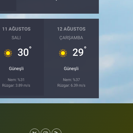
11 AĞUSTOS
12 AĞUSTOS
SALI
ÇARŞAMBA
°
°
30
29
Güneşli
Güneşli
Nem: %31
Nem: %37
Rüzgar: 3.89 m/s
Rüzgar: 6.39 m/s