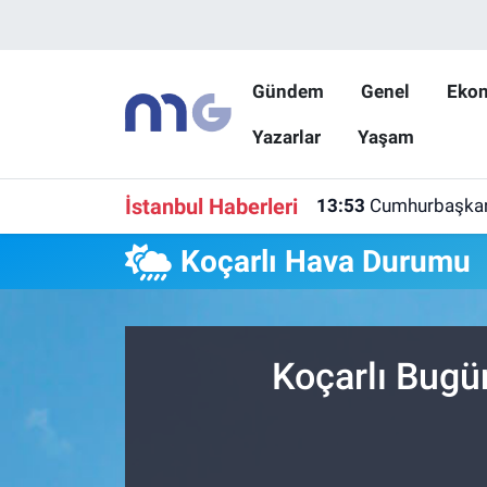
Nöbetçi Eczaneler
Gündem
Genel
Eko
Yazarlar
Yaşam
Hava Durumu
İstanbul Namaz Vakitleri
İstanbul Haberleri
13:53
Cumhurbaşkanı Y
Trafik Durumu
Koçarlı Hava Durumu
Süper Lig Puan Durumu ve Fikstür
Tüm Manşetler
Koçarlı Bugü
Son Dakika Haberleri
Haber Arşivi