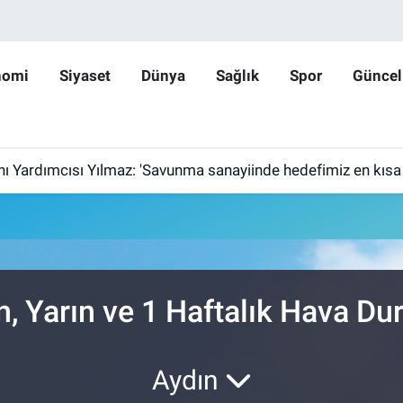
nomi
Siyaset
Dünya
Sağlık
Spor
Güncel
ardımcısı Yılmaz: 'Savunma sanayiinde hedefimiz en kısa sürede 
n, Yarın ve 1 Haftalık Hava D
Aydın