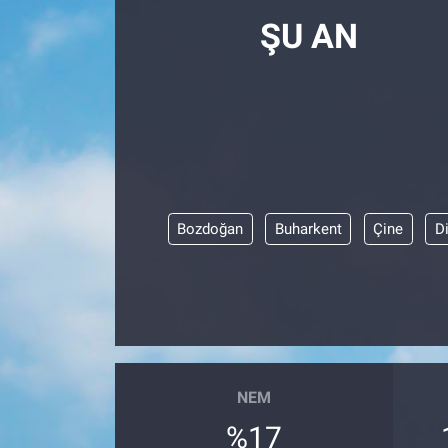
ŞU AN
Bozdoğan
Buharkent
Çine
D
NEM
%17