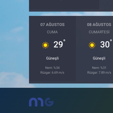
07 AĞUSTOS
08 AĞUSTOS
CUMA
CUMARTESI
°
°
29
30
Güneşli
Güneşli
Nem: %34
Nem: %31
Rüzgar: 6.69 m/s
Rüzgar: 7.89 m/s