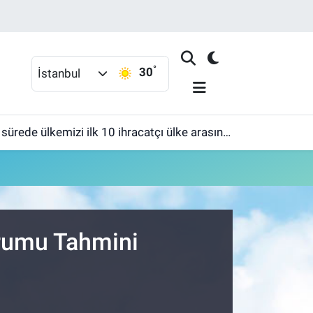
°
30
İstanbul
ülkemizi ilk 10 ihracatçı ülke arasına sokmak'
urumu Tahmini