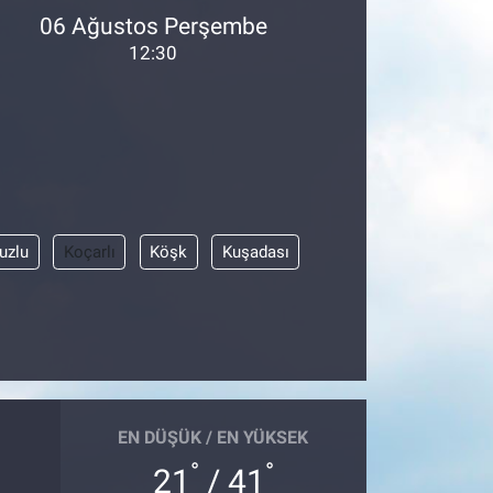
06 Ağustos Perşembe
12:30
uzlu
Koçarlı
Köşk
Kuşadası
EN DÜŞÜK / EN YÜKSEK
°
°
21
/ 41