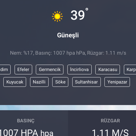
°
39
Güneşli
Nem: %17, Basınç: 1007 hpa hPa, Rüzgar: 1.11 m/s
idim
Efeler
Germencik
İncirliova
Karacasu
Karp
Kuyucak
Nazilli
Söke
Sultanhisar
Yenipazar
BASINÇ
RÜZGAR
1007 HPA
1.11 M/S
hpa