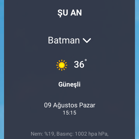
ŞU AN
Batman
°
36
Güneşli
09 Ağustos Pazar
15:15
Nem: %19, Basınç: 1002 hpa hPa,