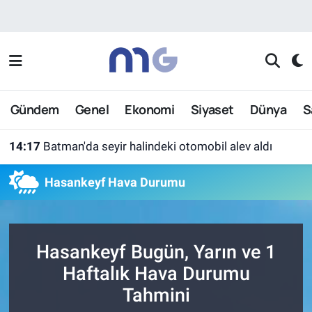
Nöbetçi Eczaneler
Hava Durumu
Gündem
Genel
Ekonomi
Siyaset
Dünya
S
İstanbul Namaz Vakitleri
14:17
Batman'da seyir halindeki otomobil alev aldı
Trafik Durumu
Hasankeyf Hava Durumu
Süper Lig Puan Durumu ve Fikstür
Tüm Manşetler
Hasankeyf Bugün, Yarın ve 1
Son Dakika Haberleri
Haftalık Hava Durumu
Tahmini
Haber Arşivi