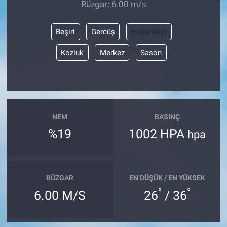
Rüzgar: 6.00 m/s
Beşiri
Gercüş
Hasankeyf
Kozluk
Merkez
Sason
NEM
BASINÇ
%19
1002 HPA
hpa
RÜZGAR
EN DÜŞÜK / EN YÜKSEK
°
°
6.00 M/S
26
/ 36