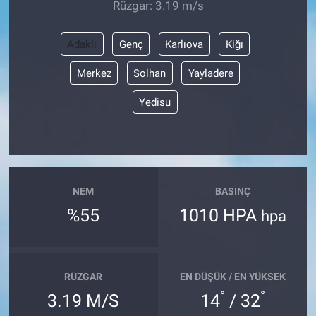
Rüzgar: 3.19 m/s
Adaklı
Genç
Karlıova
Kiğı
Merkez
Solhan
Yayladere
Yedisu
NEM
BASINÇ
%55
1010 HPA
hpa
RÜZGAR
EN DÜŞÜK / EN YÜKSEK
°
°
3.19 M/S
14
/ 32