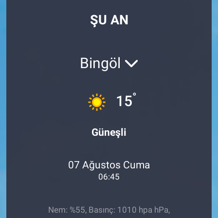
ŞU AN
Bingöl
°
15
Güneşli
07 Ağustos Cuma
06:45
Nem: %55, Basınç: 1010 hpa hPa,