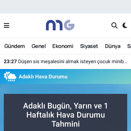
Nöbetçi Eczaneler
Hava Durumu
Gündem
Genel
Ekonomi
Siyaset
Dünya
S
İstanbul Namaz Vakitleri
23:27
Düşen sis meşalesini almak isteyen çocuk minibüsün altında kaldı
Trafik Durumu
Adaklı Hava Durumu
Süper Lig Puan Durumu ve Fikstür
Tüm Manşetler
Adaklı Bugün, Yarın ve 1
Son Dakika Haberleri
Haftalık Hava Durumu
Tahmini
Haber Arşivi