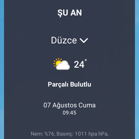
ŞU AN
Düzce
°
24
Parçalı Bulutlu
07 Ağustos Cuma
09:45
Nem: %76, Basınç: 1011 hpa hPa,