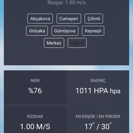
Rüzgar: 1.00 m/s
Akçakoca
Cumayeri
Çilimli
Gölyaka
Gümüşova
Kaynaşlı
Merkez
Yığılca
NEM
BASINÇ
%76
1011 HPA
hpa
RÜZGAR
EN DÜŞÜK / EN YÜKSEK
°
°
1.00 M/S
17
/ 30