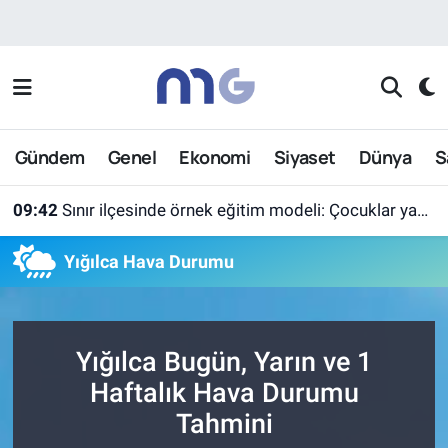
Nöbetçi Eczaneler
Hava Durumu
Gündem
Genel
Ekonomi
Siyaset
Dünya
S
İstanbul Namaz Vakitleri
09:42
Sınır ilçesinde örnek eğitim modeli: Çocuklar yazın ekran yerine etkinlikleri seçti
Trafik Durumu
Yığılca Hava Durumu
Süper Lig Puan Durumu ve Fikstür
Tüm Manşetler
Yığılca Bugün, Yarın ve 1
Son Dakika Haberleri
Haftalık Hava Durumu
Tahmini
Haber Arşivi