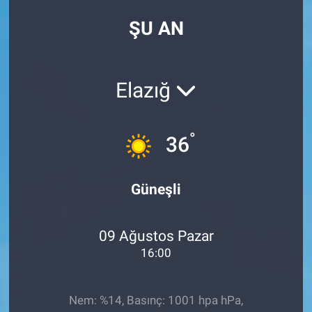
ŞU AN
Elazığ
°
36
Güneşli
09 Ağustos Pazar
16:00
Nem: %14, Basınç: 1001 hpa hPa,