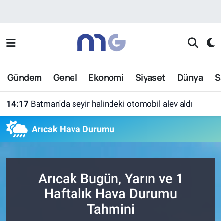
Nöbetçi Eczaneler
Hava Durumu
Gündem
Genel
Ekonomi
Siyaset
Dünya
S
İstanbul Namaz Vakitleri
14:17
Batman'da seyir halindeki otomobil alev aldı
Trafik Durumu
Arıcak Hava Durumu
Süper Lig Puan Durumu ve Fikstür
Tüm Manşetler
Arıcak Bugün, Yarın ve 1
Son Dakika Haberleri
Haftalık Hava Durumu
Tahmini
Haber Arşivi