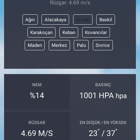
Rüzgar: 4.69 m/s
Ağın
Alacakaya
Arıcak
Baskil
Karakoçan
Keban
Kovancılar
Maden
Merkez
Palu
Sivrice
NEM
BASINÇ
%14
1001 HPA
hpa
RÜZGAR
EN DÜŞÜK / EN YÜKSEK
°
°
4.69 M/S
23
/ 37