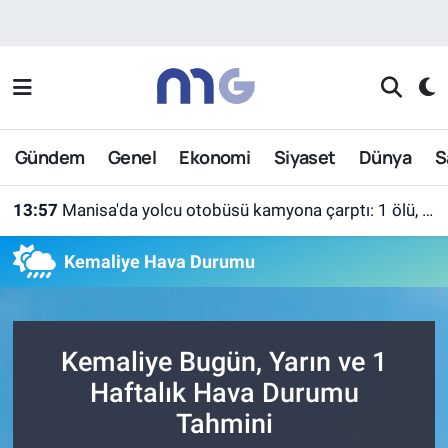
Nöbetçi Eczaneler
Hava Durumu
Gündem
Genel
Ekonomi
Siyaset
Dünya
S
İstanbul Namaz Vakitleri
13:57
Manisa'da yolcu otobüsü kamyona çarptı: 1 ölü, 7 yaralı
Trafik Durumu
Kemaliye Hava Durumu
Süper Lig Puan Durumu ve Fikstür
Tüm Manşetler
Kemaliye Bugün, Yarın ve 1
Son Dakika Haberleri
Haftalık Hava Durumu
Tahmini
Haber Arşivi