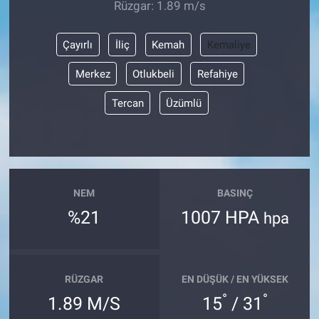
Rüzgar: 1.89 m/s
Çayırlı
İliç
Kemah
Kemaliye
Merkez
Otlukbeli
Refahiye
Tercan
Üzümlü
NEM
BASINÇ
%21
1007 HPA
hpa
RÜZGAR
EN DÜŞÜK / EN YÜKSEK
°
°
1.89 M/S
15
/ 31