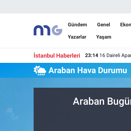
Nöbetçi Eczaneler
Gündem
Genel
Eko
Yazarlar
Yaşam
Hava Durumu
İstanbul Namaz Vakitleri
İstanbul Haberleri
23:14
16 Daireli Apa
Trafik Durumu
Araban Hava Durumu
Süper Lig Puan Durumu ve Fikstür
Tüm Manşetler
Araban Bugün
Son Dakika Haberleri
Haber Arşivi