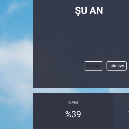
ŞU AN
Araban
İslahiye
NEM
%39