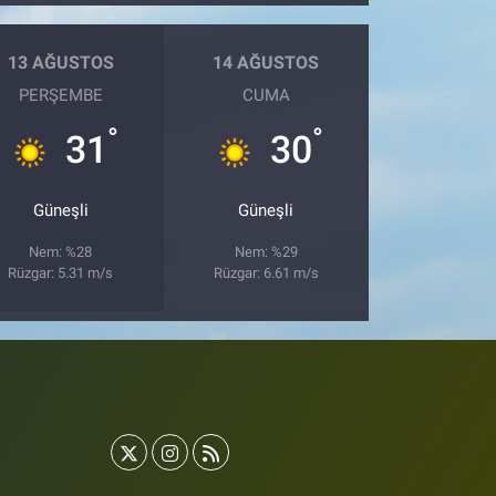
13 AĞUSTOS
14 AĞUSTOS
PERŞEMBE
CUMA
°
°
31
30
Güneşli
Güneşli
Nem: %28
Nem: %29
Rüzgar: 5.31 m/s
Rüzgar: 6.61 m/s