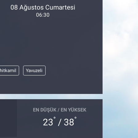
08 Ağustos Cumartesi
06:30
hitkamil
Yavuzeli
EN DÜŞÜK / EN YÜKSEK
°
°
23
/ 38