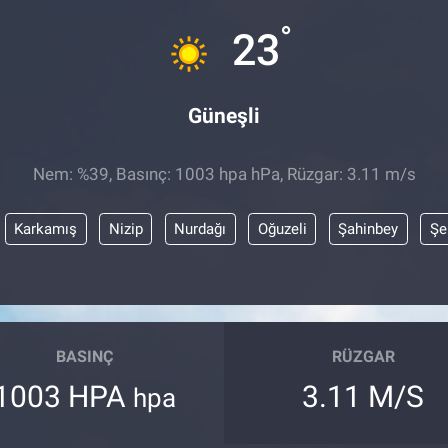
°
23
Güneşli
Nem: %39, Basınç: 1003 hpa hPa, Rüzgar: 3.11 m/s
Karkamış
Nizip
Nurdağı
Oğuzeli
Şahinbey
Şe
BASINÇ
RÜZGAR
1003 HPA
3.11 M/S
hpa