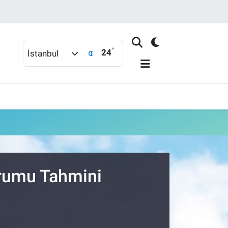
°
24
İstanbul
urumu Tahmini