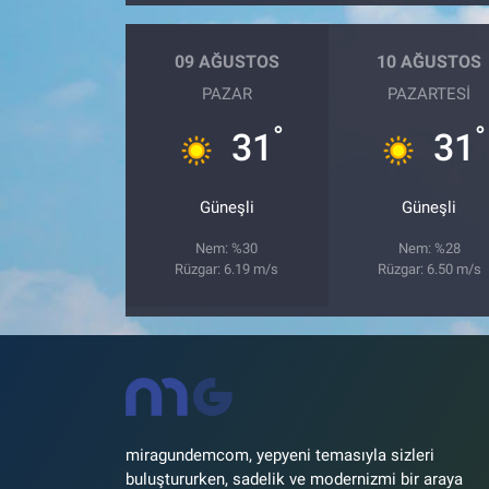
09 AĞUSTOS
10 AĞUSTOS
PAZAR
PAZARTESI
°
°
31
31
Güneşli
Güneşli
Nem: %30
Nem: %28
Rüzgar: 6.19 m/s
Rüzgar: 6.50 m/s
miragundemcom, yepyeni temasıyla sizleri
buluştururken, sadelik ve modernizmi bir araya