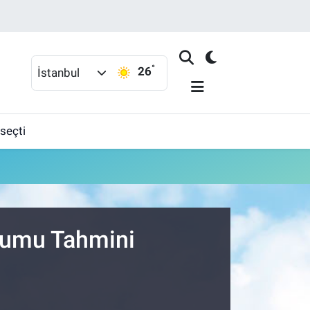
°
26
İstanbul
 seçti
urumu Tahmini