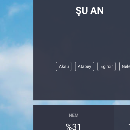
ŞU AN
Aksu
Atabey
Eğirdir
Gel
NEM
%31