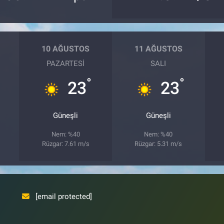
10 AĞUSTOS
11 AĞUSTOS
PAZARTESI
SALI
°
°
23
23
Güneşli
Güneşli
Nem: %40
Nem: %40
Rüzgar: 7.61 m/s
Rüzgar: 5.31 m/s
[email protected]