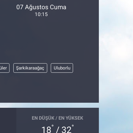
07 Ağustos Cuma
10:15
üler
Şarkikaraağaç
Uluborlu
EN DÜŞÜK / EN YÜKSEK
°
°
18
/ 32