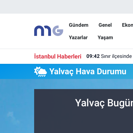
Nöbetçi Eczaneler
Gündem
Genel
Eko
Yazarlar
Yaşam
Hava Durumu
İstanbul Namaz Vakitleri
İstanbul Haberleri
09:42
Sınır ilçesinde
Trafik Durumu
Yalvaç Hava Durumu
Süper Lig Puan Durumu ve Fikstür
Tüm Manşetler
Yalvaç Bugün
Son Dakika Haberleri
Haber Arşivi