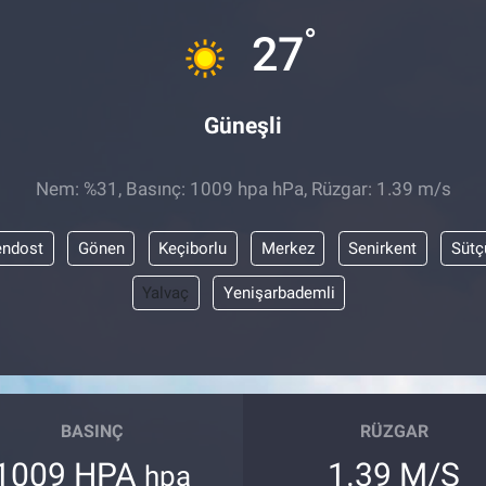
°
27
Güneşli
Nem: %31, Basınç: 1009 hpa hPa, Rüzgar: 1.39 m/s
endost
Gönen
Keçiborlu
Merkez
Senirkent
Sütç
Yalvaç
Yenişarbademli
BASINÇ
RÜZGAR
1009 HPA
1.39 M/S
hpa