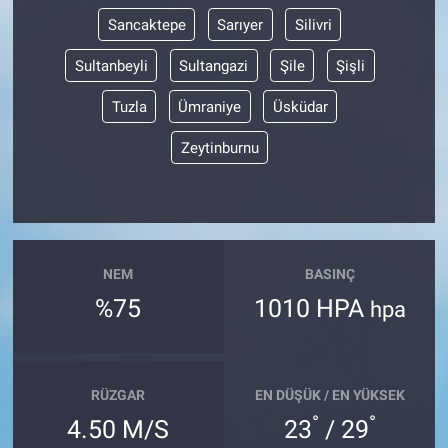
Sancaktepe
Sarıyer
Silivri
Sultanbeyli
Sultangazi
Şile
Şişli
Tuzla
Ümraniye
Üsküdar
Zeytinburnu
NEM
BASINÇ
%75
1010 HPA
hpa
RÜZGAR
EN DÜŞÜK / EN YÜKSEK
°
°
4.50 M/S
23
/ 29