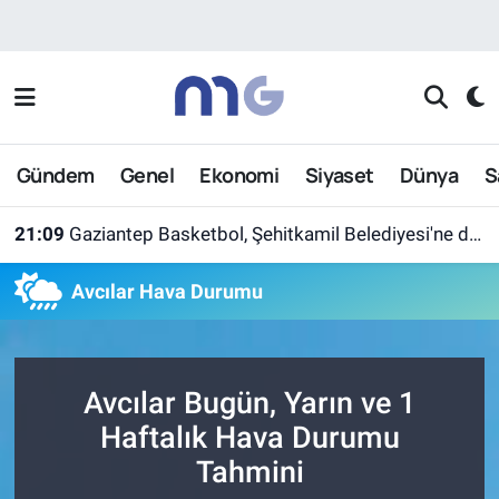
Nöbetçi Eczaneler
Hava Durumu
Gündem
Genel
Ekonomi
Siyaset
Dünya
S
İstanbul Namaz Vakitleri
21:09
Gaziantep Basketbol, Şehitkamil Belediyesi'ne devredildi
Trafik Durumu
Avcılar Hava Durumu
Süper Lig Puan Durumu ve Fikstür
Tüm Manşetler
Avcılar Bugün, Yarın ve 1
Son Dakika Haberleri
Haftalık Hava Durumu
Tahmini
Haber Arşivi