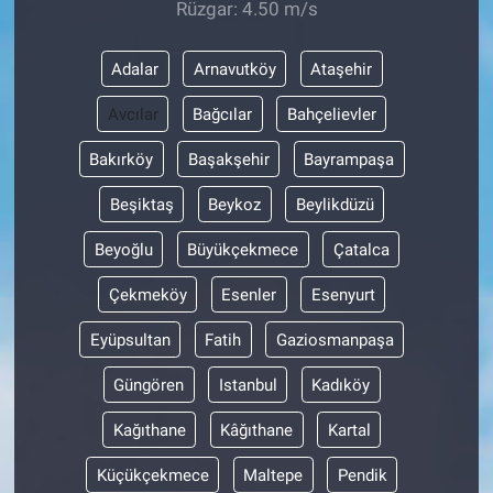
Rüzgar: 4.50 m/s
Adalar
Arnavutköy
Ataşehir
Avcılar
Bağcılar
Bahçelievler
Bakırköy
Başakşehir
Bayrampaşa
Beşiktaş
Beykoz
Beylikdüzü
Beyoğlu
Büyükçekmece
Çatalca
Çekmeköy
Esenler
Esenyurt
Eyüpsultan
Fatih
Gaziosmanpaşa
Güngören
Istanbul
Kadıköy
Kağıthane
Kâğıthane
Kartal
Küçükçekmece
Maltepe
Pendik