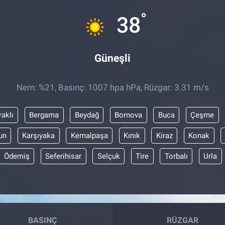
°
38
Güneşli
Nem: %21, Basınç: 1007 hpa hPa, Rüzgar: 3.31 m/s
raklı
Bergama
Beydağ
Bornova
Buca
Çeşme
un
Karşıyaka
Kemalpaşa
Kınık
Kiraz
Konak
Ödemiş
Seferihisar
Selçuk
Tire
Torbalı
Urla
BASINÇ
RÜZGAR