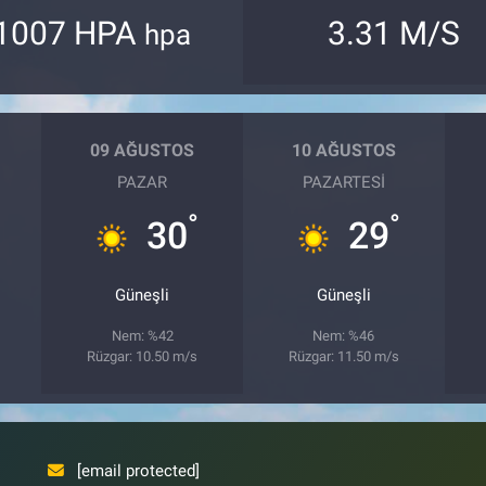
1007 HPA
3.31 M/S
hpa
09 AĞUSTOS
10 AĞUSTOS
PAZAR
PAZARTESI
°
°
30
29
Güneşli
Güneşli
Nem: %42
Nem: %46
Rüzgar: 10.50 m/s
Rüzgar: 11.50 m/s
[email protected]