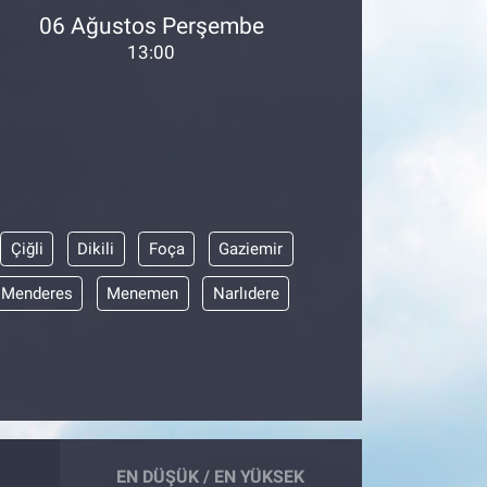
06 Ağustos Perşembe
13:00
Çiğli
Dikili
Foça
Gaziemir
Menderes
Menemen
Narlıdere
EN DÜŞÜK / EN YÜKSEK