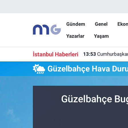
Nöbetçi Eczaneler
Gündem
Genel
Eko
Yazarlar
Yaşam
Hava Durumu
İstanbul Namaz Vakitleri
İstanbul Haberleri
13:53
Cumhurbaşkanı Y
Trafik Durumu
Güzelbahçe Hava Dur
Süper Lig Puan Durumu ve Fikstür
Tüm Manşetler
Güzelbahçe Bug
Son Dakika Haberleri
Haber Arşivi