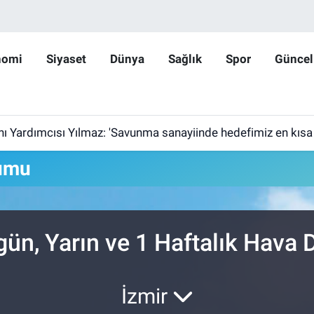
nomi
Siyaset
Dünya
Sağlık
Spor
Güncel
ardımcısı Yılmaz: 'Savunma sanayiinde hedefimiz en kısa sürede 
umu
ün, Yarın ve 1 Haftalık Hava
İzmir