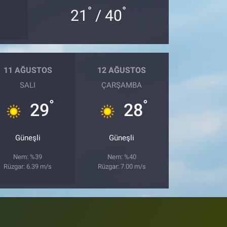
°
°
21
/ 40
11 AĞUSTOS
12 AĞUSTOS
SALI
ÇARŞAMBA
°
°
29
28
Güneşli
Güneşli
Nem: %39
Nem: %40
Rüzgar: 6.39 m/s
Rüzgar: 7.00 m/s