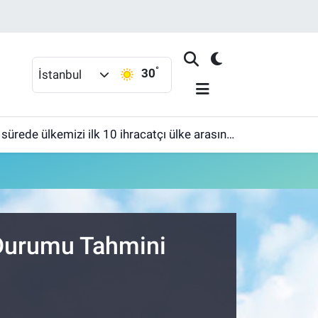
°
30
İstanbul
ülkemizi ilk 10 ihracatçı ülke arasına sokmak'
 Durumu Tahmini