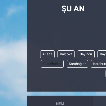
ŞU AN
Aliağa
Balçova
Bayındır
Bay
Güzelbahçe
Karabağlar
Karabur
NEM