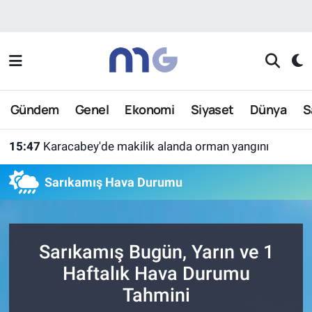
Nöbetçi Eczaneler
Hava Durumu
Gündem
Genel
Ekonomi
Siyaset
Dünya
S
İstanbul Namaz Vakitleri
15:47
Karacabey'de makilik alanda orman yangını
Trafik Durumu
Sarıkamış Hava Durumu
Süper Lig Puan Durumu ve Fikstür
Tüm Manşetler
Sarıkamış Bugün, Yarın ve 1
Son Dakika Haberleri
Haftalık Hava Durumu
Tahmini
Haber Arşivi