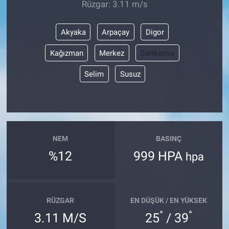
Rüzgar: 3.11 m/s
Akyaka
Arpaçay
Digor
Kağızman
Merkez
Sarıkamış
Selim
Susuz
NEM
BASINÇ
%12
999 HPA
hpa
RÜZGAR
EN DÜŞÜK / EN YÜKSEK
°
°
3.11 M/S
25
/ 39