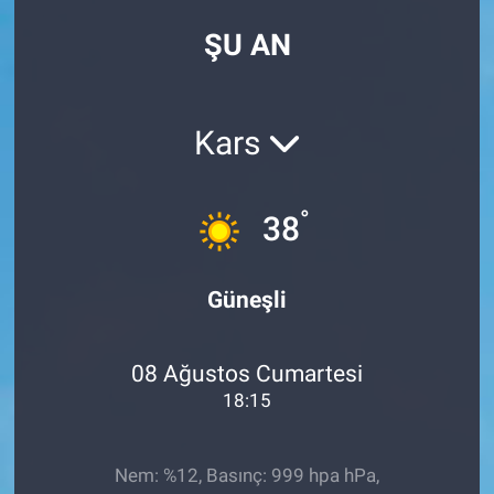
ŞU AN
Kars
°
38
Güneşli
08 Ağustos Cumartesi
18:15
Nem: %12, Basınç: 999 hpa hPa,