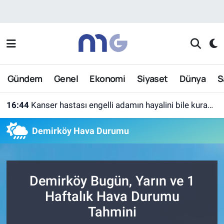
Nöbetçi Eczaneler
Hava Durumu
Gündem
Genel
Ekonomi
Siyaset
Dünya
S
İstanbul Namaz Vakitleri
16:44
Kanser hastası engelli adamın hayalini bile kuramadığı evine kavuşunca döktüğü gözyaşı duygulandırdı
Trafik Durumu
Demirköy Hava Durumu
Süper Lig Puan Durumu ve Fikstür
Tüm Manşetler
Demirköy Bugün, Yarın ve 1
Son Dakika Haberleri
Haftalık Hava Durumu
Tahmini
Haber Arşivi