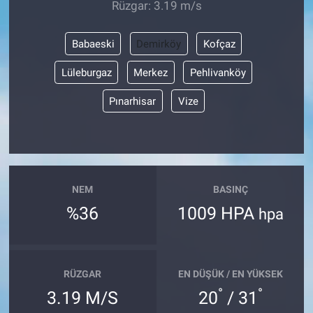
Rüzgar: 3.19 m/s
Babaeski
Demirköy
Kofçaz
Lüleburgaz
Merkez
Pehlivanköy
Pınarhisar
Vize
NEM
BASINÇ
%36
1009 HPA
hpa
RÜZGAR
EN DÜŞÜK / EN YÜKSEK
°
°
3.19 M/S
20
/ 31